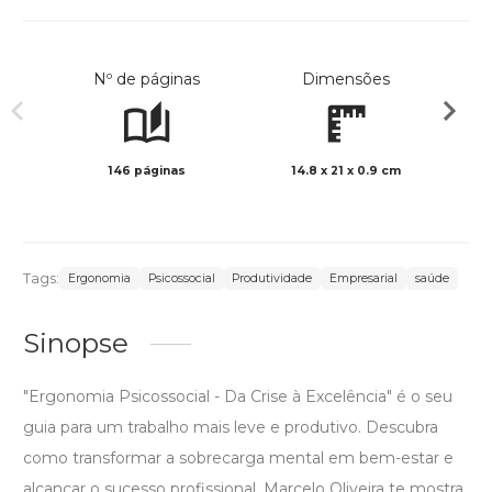
Nº de páginas
Dimensões
146 páginas
14.8 x 21 x 0.9 cm
Preto 
Tags:
Ergonomia
Psicossocial
Produtividade
Empresarial
saúde
Sinopse
"Ergonomia Psicossocial - Da Crise à Excelência" é o seu
guia para um trabalho mais leve e produtivo. Descubra
como transformar a sobrecarga mental em bem-estar e
alcançar o sucesso profissional. Marcelo Oliveira te mostra