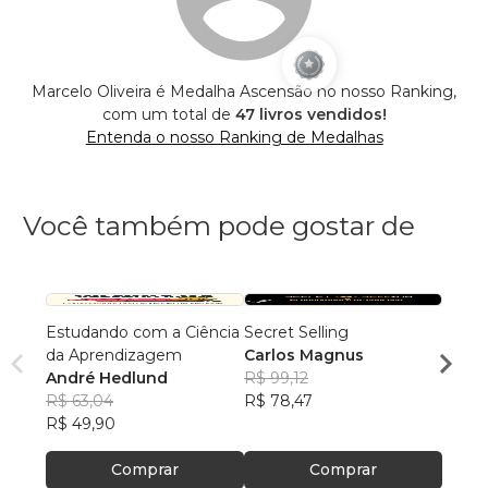
Marcelo Oliveira é Medalha Ascensão no nosso Ranking,
com um total de
47 livros vendidos!
Entenda o nosso Ranking de Medalhas
Você também pode gostar de
Estudando com a Ciência
Secret Selling
Uma c
da Aprendizagem
Carlos Magnus
coisa
André Hedlund
R$ 99,12
Alcim
R$ 63,04
R$ 78,47
R$ 77
R$ 49,90
R$ 61,
Comprar
Comprar