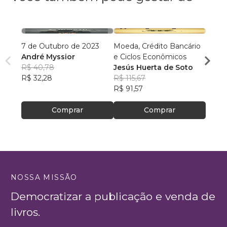
7 de Outubro de 2023
Moeda, Crédito Bancário
Realid
André Myssior
e Ciclos Econômicos
Leon
R$ 40,78
Jesús Huerta de Soto
R$ 13
R$ 32,28
R$ 115,67
R$ 10
R$ 91,57
Comprar
Comprar
NOSSA MISSÃO
Democratizar a publicação e venda de
livros.