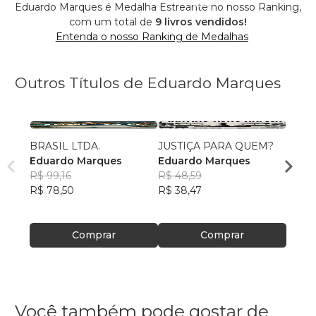
Eduardo Marques é Medalha Estreante no nosso Ranking,
com um total de
9 livros vendidos!
Entenda o nosso Ranking de Medalhas
Outros Títulos de Eduardo Marques
BRASIL LTDA.
JUSTIÇA PARA QUEM?
A Nov
Eduardo Marques
Eduardo Marques
Edua
R$ 99,16
R$ 48,59
R$ 52
R$ 78,50
R$ 38,47
R$ 41
Comprar
Comprar
Você também pode gostar de