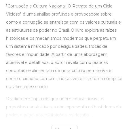
"Corrupção e Cultura Nacional: O Retrato de um Ciclo
Vicioso" é uma análise profunda e provocadora sobre
como a corrupção se entrelaça com os valores culturais e
as estruturas de poder no Brasil. O livro explora as raízes
históricas e os mecanismos modernos que perpetuam
um sistema marcado por desigualdades, trocas de
favores e impunidade. A partir de uma abordagem
acessível e detalhada, o autor revela como práticas
corruptas se alimentam de uma cultura permissiva e
como o cidadão comum, muitas vezes, se torna cúmplice
ou vítima desse ciclo.
Dividido em capítulos que unem crítica incisiva e
propostas construtivas, a obra apresenta os bastidores do
poder, o papel das instituições, os desafio ...