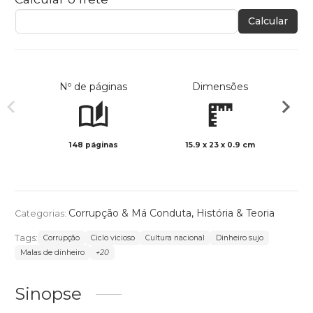
Calcular
Nº de páginas
Dimensões
148 páginas
15.9 x 23 x 0.9 cm
Preto 
Corrupção & Má Conduta
,
História & Teoria
Categorias:
Tags:
Corrupção
Ciclo vicioso
Cultura nacional
Dinheiro sujo
Malas de dinheiro
+20
Sinopse