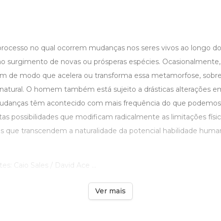
rocesso no qual ocorrem mudanças nos seres vivos ao longo d
 surgimento de novas ou prósperas espécies. Ocasionalmente,
em de modo que acelera ou transforma essa metamorfose, sobr
natural. O homem também está sujeito a drásticas alterações
 mudanças têm acontecido com mais frequência do que podemos
tas possibilidades que modificam radicalmente as limitações físi
s que transcendem a naturalidade da potencial habilidade huma
es: Caio Sales / David Ace ...
Ver mais