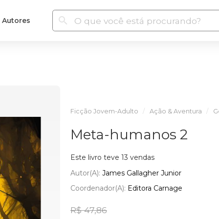
Autores
Ficção Jovem-Adulto
Ação & Aventura
G
Meta-humanos 2
Este livro teve 13 vendas
Autor(a):
James Gallagher Junior
Coordenador(a):
Editora Carnage
R$ 47,86