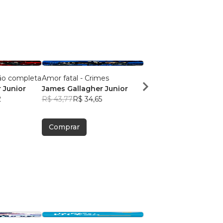
ção completa
Amor fatal - Crimes
Amor fatal - Sobrenatu
 Junior
James Gallagher Junior
James Gallagher Juni
2
R$ 43,77
R$ 34,65
R$ 43,70
R$ 34,59
Comprar
Comprar