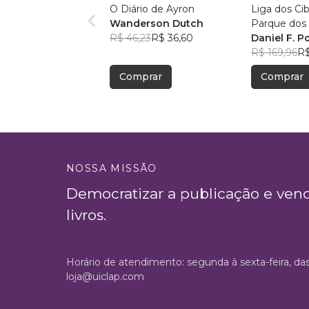
O Diário de Ayron
Liga dos Ci
Wanderson Dutch
Parque dos
R$ 46,23
R$ 36,60
ao Desconh
Daniel F. P
R$ 169,96
R$
Comprar
Comprar
NOSSA MISSÃO
Democratizar a publicação e ven
livros.
Horário de atendimento: segunda à sexta-feira, da
loja@uiclap.com