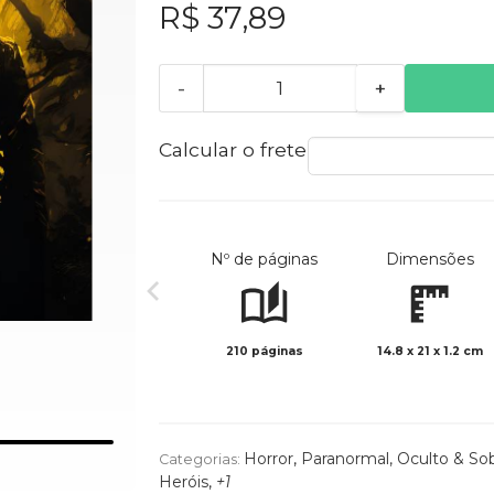
R$ 37,89
-
+
Calcular o frete
Nº de páginas
Dimensões
210 páginas
14.8 x 21 x 1.2 cm
Horror
,
Paranormal, Oculto & Sob
Categorias:
Heróis
,
+1