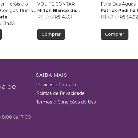
ber-Heróis e o
VOU TE CONTAR
Fúria Das Águas
 Códigos: Rumo
Milton Blanco de
Patrick Padilha 
ecido
orta
Abrunhosa Trindade Filho
R$ 57,61
R$ 45,61
R$ 69,37
R$ 54,92
 134,55
Comprar
Comprar
SAIBA MAIS
Dúvidas e Contato
da de
Política de Privacidade
Termos e Condições de Uso
s 8:00 às 17:00