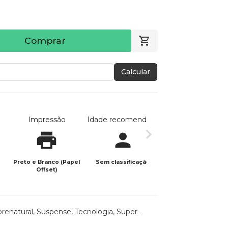
Comprar
Calcular
Impressão
Idade recomendada
Data de publicaç
Preto e Branco (Papel
Sem classificação
23/11/2024
Offset)
renatural
,
Suspense
,
Tecnologia
,
Super-