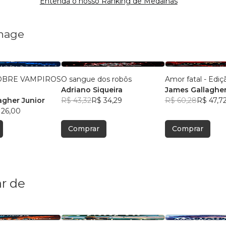
Entenda o nosso Ranking de Medalhas
rnage
OBRE VAMPIROS
O sangue dos robôs
Amor fatal - Edi
Adriano Siqueira
James Gallagher
agher Junior
R$ 43,32
R$ 34,29
R$ 60,28
R$ 47,7
 26,00
Comprar
Comprar
r de