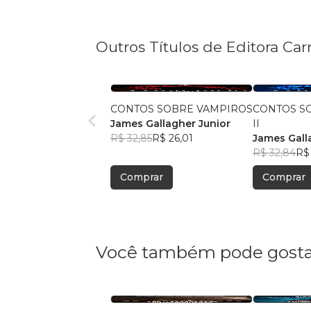
Outros Títulos de Editora Ca
CONTOS SOBRE VAMPIROS
CONTOS S
James Gallagher Junior
II
R$ 32,85
R$ 26,01
James Gall
R$ 32,84
R$
Comprar
Comprar
Você também pode gosta