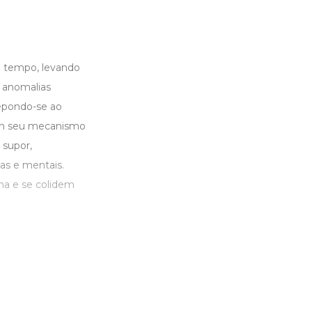
o tempo, levando
 anomalias
epondo-se ao
 em seu mecanismo
 supor,
cas e mentais.
na e se colidem