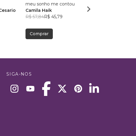
meu sonho me contou
Futuros Roubados
Cesario
Camila Haik
Giovanni G Trindade
R$ 57,84
R$ 45,79
R$ 59,93
R$ 47,45
Comprar
Comprar
SIGA-NOS