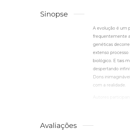
Sinopse
A evolução é um p
frequentemente ao
genéticas decorr
extenso processo 
biológico. E tais
despertando infini
Dons inimaginávei
com a realidade.
Autores participant
Avaliações