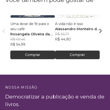
Uma dose de fé para o
A vida não é isso
118 A
seu café
Alessandro Monteiro de
Rosan
Rosangela Oliveira da
Menezes
R$ 56,71
Feito
R$ 43
Silva
R$ 69,46
R$ 44,90
R$ 34
R$ 54,99
Comprar
Comprar
NOSSA MISSÃO
Democratizar a publicação e venda de
livros.