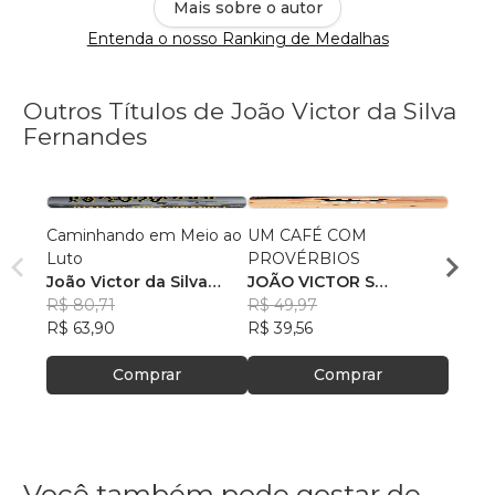
Mais sobre o autor
Entenda o nosso Ranking de Medalhas
Outros Títulos de João Victor da Silva
Fernandes
Caminhando em Meio ao
UM CAFÉ COM
Do Po
Luto
PROVÉRBIOS
João 
João Victor da Silva
JOÃO VICTOR S
Fern
R$ 67
Fernandes
R$ 80,71
FERNANDES
R$ 49,97
R$ 53
R$ 63,90
R$ 39,56
Comprar
Comprar
Você também pode gostar de