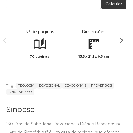
Calcular
Nº de páginas
Dimensões
70 páginas
13.5 x 21.1 x 0.5 cm
Preto 
Tags:
TEOLOGIA
DEVOCIONAL
DEVOCIONAIS
PROVERBIOS
CRISTIANISMO
Sinopse
"30 Dias de Sabedoria: Devocionais Diários Baseados no
Livro de Provérbios" é um guia devocional que oferece