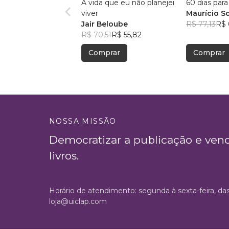
A vida que eu não planejei
60 dias par
viver
Maurício So
Jair Beloube
R$ 77,13
R$ 
R$ 70,51
R$ 55,82
Comprar
Comprar
NOSSA MISSÃO
Democratizar a publicação e ven
livros.
Horário de atendimento: segunda à sexta-feira, da
loja@uiclap.com