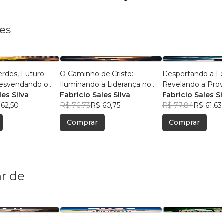
les
rdes, Futuro
O Caminho de Cristo:
Despertando a Fé 
Desvendando o
Iluminando a Liderança no
Revelando a Pro
ustentável
les Silva
Mundo Moderno
Fabricio Sales Silva
Existência de De
Fabricio Sales Si
 62,50
R$ 76,73
R$ 60,75
R$ 77,84
R$ 61,63
Comprar
Comprar
r de