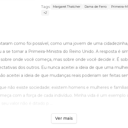
Tags:
Margaret Thatcher
Dama de Ferro
Primeira-Mi
+2
taram como foi possível, como uma jovem de uma cidadezinha,
a se tornar a Primeira-Ministra do Reino Unido. A resposta é si
é sobre onde você começa, mas sobre onde você decide ir. É sobr
ectativas dos outros. Eu nunca aceitei a ideia de que uma mulhe
ão aceitei a ideia de que mudanças reais poderiam ser feitas sem
que não existe sociedade; existem homens e mulheres e famílias
meça com a força de cada indivíduo. Minha vida é um exemplo 
eu valor não é ditado p ...
Ver mais