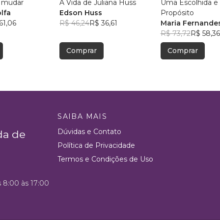
a mudar
A Vida de Juliana Huss
Uma Escolhida e
lfa
Edson Huss
Propósito
61,06
R$ 46,24
R$ 36,61
Maria Fernande
R$ 73,72
R$ 58,36
Comprar
Comprar
SAIBA MAIS
Dúvidas e Contato
da de
Política de Privacidade
Termos e Condições de Uso
s 8:00 às 17:00