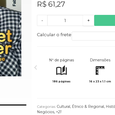
R$ 61,27
-
+
Calcular o frete
Nº de páginas
Dimensões
186 páginas
16 x 23 x 1.1 cm
Cultural, Étnico & Regional
,
Histó
Categorias:
Negócios
,
+21