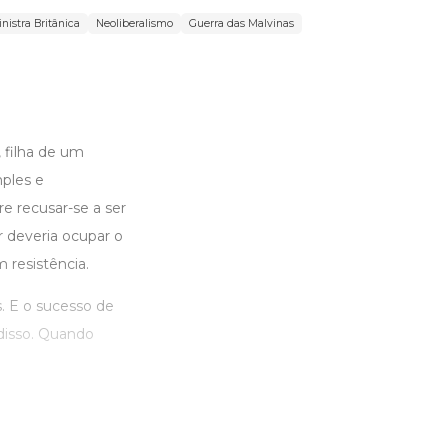
nistra Britânica
Neoliberalismo
Guerra das Malvinas
 filha de um
mples e
e recusar-se a ser
r deveria ocupar o
 resistência.
. E o sucesso de
disso. Quando