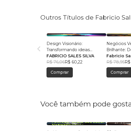
Outros Títulos de Fabricio Sa
Design Visionário:
Negócios Ve
Transformando ideias
Brilhante: 
comuns em negócios
FABRICIO SALES SILVA
Potencial S
Fabricio Sa
extraordinários
R$ 76,06
R$ 60,22
R$ 78,95
R$
Comprar
Comprar
Você também pode gosta