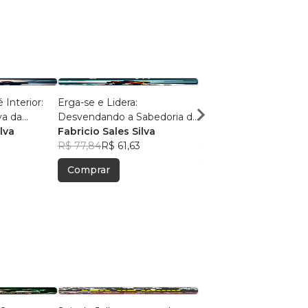
Interior:
Erga-se e Lidera:
Ensinamentos Bíblicos
va da
Desvendando a Sabedoria do
Princípio ao Fim do Livro ao
us
lva
Sucesso
Fabricio Sales Silva
Coração
Fabricio Sales Silva
R$ 77,84
R$ 61,63
R$ 80,06
R$ 63,38
Comprar
Comprar