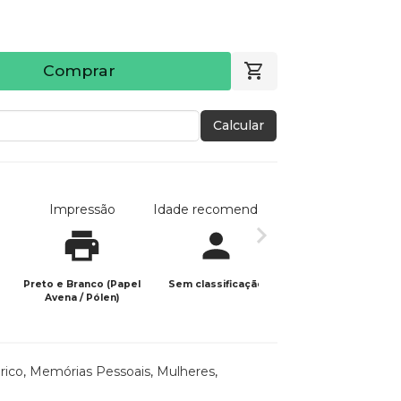
Comprar
Calcular
Impressão
Idade recomendada
Data de publicaç
Preto e Branco (Papel
Sem classificação
23/11/2024
Avena / Pólen)
rico
,
Memórias Pessoais
,
Mulheres
,