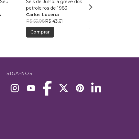
 Seu
Seis de Julho: a greve dos
"Do Vaso de Barro Qu
petroleiros de 1983
ao Ouro das Mãos Divi
s
Carlos Lucena
ROBERTO MAJOLLO
R$ 55,08
R$ 43,61
R$ 56,62
R$ 44,82
Comprar
Comprar
SIGA-NOS