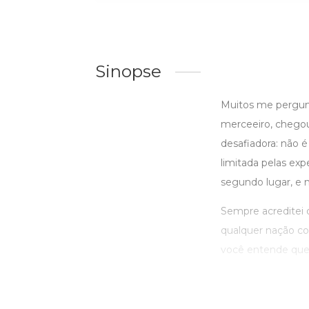
Sinopse
Muitos me pergun
merceeiro, chegou 
desafiadora: não 
limitada pelas exp
segundo lugar, e n
Sempre acreditei 
qualquer nação co
você entende que s