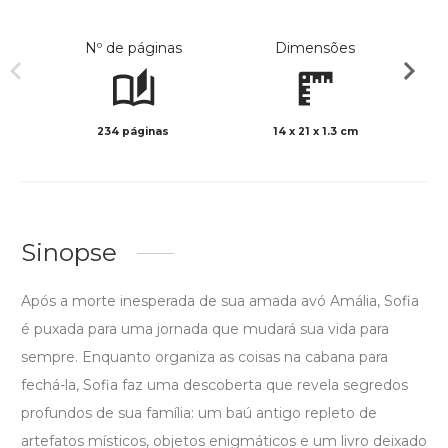
Nº de páginas
Dimensões
234 páginas
14 x 21 x 1.3 cm
Col
Sinopse
Após a morte inesperada de sua amada avó Amália, Sofia
é puxada para uma jornada que mudará sua vida para
sempre. Enquanto organiza as coisas na cabana para
fechá-la, Sofia faz uma descoberta que revela segredos
profundos de sua família: um baú antigo repleto de
artefatos místicos, objetos enigmáticos e um livro deixado