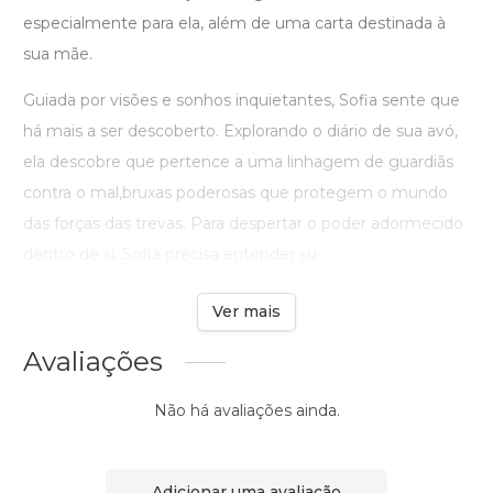
especialmente para ela, além de uma carta destinada à
sua mãe.
Guiada por visões e sonhos inquietantes, Sofia sente que
há mais a ser descoberto. Explorando o diário de sua avó,
ela descobre que pertence a uma linhagem de guardiãs
contra o mal,bruxas poderosas que protegem o mundo
das forças das trevas. Para despertar o poder adormecido
dentro de si, Sofia precisa entender su ...
Ver mais
Avaliações
Não há avaliações ainda.
Adicionar uma avaliação