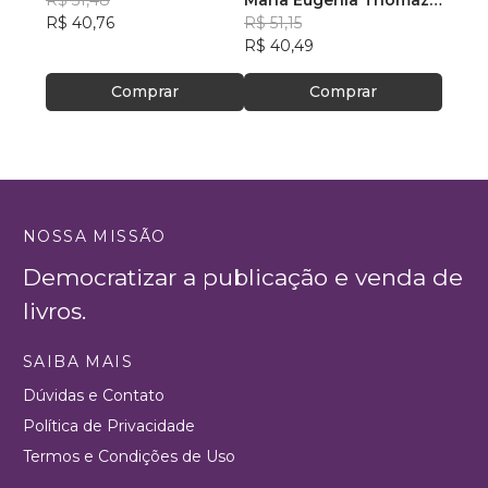
R$ 51,48
Maria Eugênia Thomaz
Vitor
R$ 40,76
Figueira
R$ 51,15
R$ 82
R$ 40,49
R$ 65
Comprar
Comprar
NOSSA MISSÃO
Democratizar a publicação e venda de
livros.
SAIBA MAIS
Dúvidas e Contato
Política de Privacidade
Termos e Condições de Uso