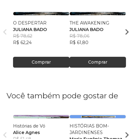
O DESPERTAR
THE AWAKENING
THE 
JULIANA BADO
JULIANA BADO
JULI
R$ 78,62
R$ 78,06
R$ 14
R$ 62,24
R$ 61,80
R$ 116
Comprar
Comprar
Você também pode gostar de
Histórias de Vó
HISTÓRIAS BOM-
O Arm
Alice Agnes
JARDINENSES
Minha