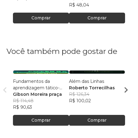
R$ 48,04
Comprar
Comprar
Você também pode gostar de
Fundamentos da
Além das Linhas
Copa 
aprendizagem tático-
Roberto Torrecilhas
Marc
técnica individual no
Gibson Moreira praça
R$ 126,34
R$ 55
futebol
R$ 114,48
R$ 100,02
R$ 43
R$ 90,63
Comprar
Comprar