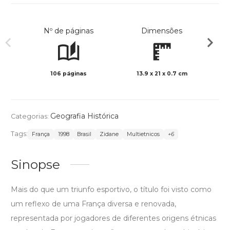
Nº de páginas
Dimensões
106 páginas
13.9 x 21 x 0.7 cm
Preto 
Geografia Histórica
Categorias:
Tags:
França
1998
Brasil
Zidane
Multietnicos
+6
Sinopse
Mais do que um triunfo esportivo, o título foi visto como
um reflexo de uma França diversa e renovada,
representada por jogadores de diferentes origens étnicas