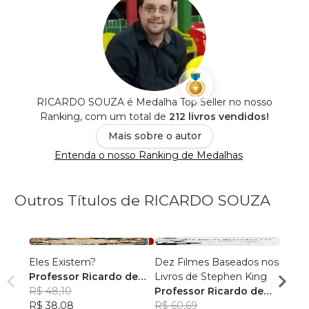
RICARDO SOUZA é Medalha Top Seller no nosso
Ranking, com um total de
212 livros vendidos!
Mais sobre o autor
Entenda o nosso Ranking de Medalhas
Outros Títulos de RICARDO SOUZA
Eles Existem?
Dez Filmes Baseados nos
1994
Professor Ricardo de
Livros de Stephen King
Profe
Souza
R$ 48,10
Professor Ricardo de
Souz
R$ 47
R$ 38,08
Souza
R$ 60,69
R$ 37