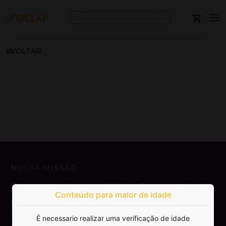
VOLTAR
NOSSA MISSÃO
Democratizar a publicação e venda de
Conteúdo para maior de idade
livros.
É necessario realizar uma verificação de idade
SAIBA MAIS