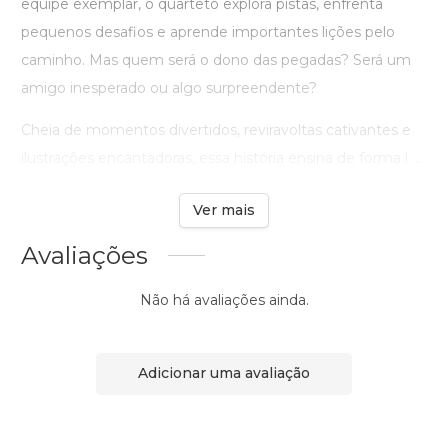
equipe exemplar, o quarteto explora pistas, enfrenta
pequenos desafios e aprende importantes lições pelo
caminho. Mas quem será o dono das pegadas? Será um
amigo inesperado ou algo surpreendente?
Cheia de momentos divertidos, reviravoltas cativantes e
ilustrações encantadoras, essa história ensina de forma l ...
Ver mais
Avaliações
Não há avaliações ainda.
Adicionar uma avaliação