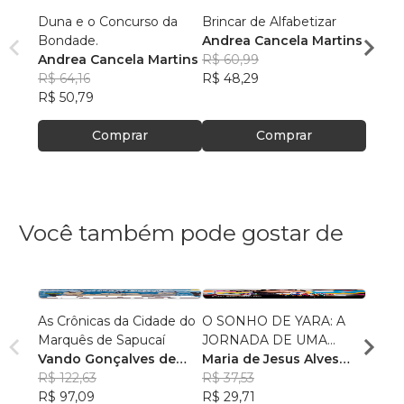
Duna e o Concurso da
Brincar de Alfabetizar
Brinca
Bondade.
Andrea Cancela Martins
Andre
Andrea Cancela Martins
R$ 60,99
R$ 60
R$ 64,16
R$ 48,29
R$ 48
R$ 50,79
Comprar
Comprar
Você também pode gostar de
As Crônicas da Cidade do
O SONHO DE YARA: A
Conto
Marquês de Sapucaí
JORNADA DE UMA
Fabrí
Vando Gonçalves de
MENINA INDÍGENA
Maria de Jesus Alves
R$ 75
Araújo
R$ 122,63
dos Santos
R$ 37,53
R$ 60
R$ 97,09
R$ 29,71