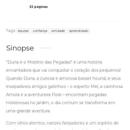
32 páginas
Col
Tags:
equipe
confiança
amizade
aprendizado
Sinopse
"Duna e o Mistério das Pegadas" é uma história
encantadora que vai conquistar o coração dos pequenos!
Quando Duna, a curiosa e amorosa basset hound, e seus
inseparáveis amigos gatinhos – o esperto Mel, a carinhosa
Amora e a aventureira Flora – encontram pegadas
misteriosas no jardim, o dia comum se transforma em
uma grande aventura.
Com olhos atentos, narizes farejadores e um espírito de