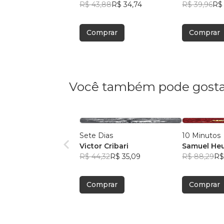
MORAES
R$ 43,88
R$ 34,74
MORAES
R$ 39,96
R$ 
Comprar
Comprar
Você também pode gosta
Sete Dias
10 Minutos
Victor Cribari
Samuel He
R$ 44,32
R$ 35,09
R$ 88,29
R$
Comprar
Comprar