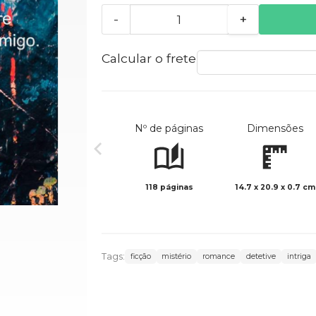
-
+
Calcular o frete
Nº de páginas
Dimensões
118 páginas
14.7 x 20.9 x 0.7 cm
Tags:
ficção
mistério
romance
detetive
intriga