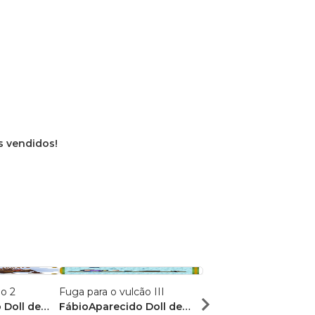
os vendidos!
ão 2
Fuga para o vulcão III
ENTÃO O MATEI!
 Doll de
FábioAparecido Doll de
FÁBIO APARECIDO DO