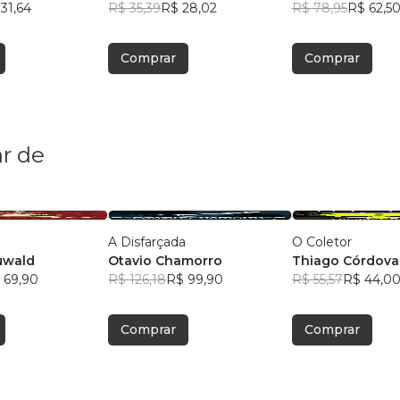
31,64
MORAES
R$ 35,39
R$ 28,02
Moraes
R$ 78,95
R$ 62,5
Comprar
Comprar
r de
A Disfarçada
O Coletor
uwald
Otavio Chamorro
Thiago Córdova
 69,90
R$ 126,18
R$ 99,90
R$ 55,57
R$ 44,0
Comprar
Comprar