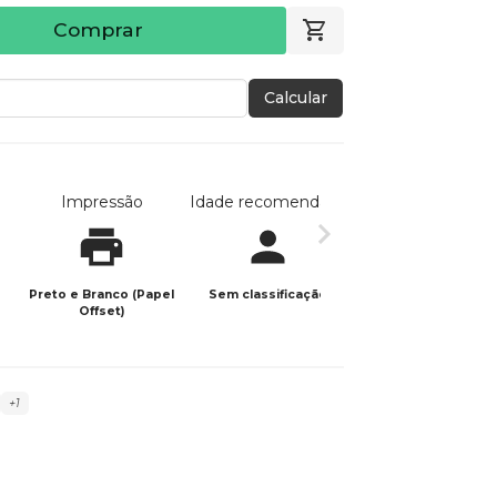
Comprar
Calcular
Impressão
Idade recomendada
Data de publicaç
Preto e Branco (Papel
Sem classificação
20/11/2024
Offset)
+1