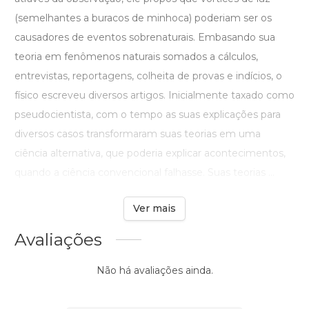
(semelhantes a buracos de minhoca) poderiam ser os
causadores de eventos sobrenaturais. Embasando sua
teoria em fenômenos naturais somados a cálculos,
entrevistas, reportagens, colheita de provas e indícios, o
físico escreveu diversos artigos. Inicialmente taxado como
pseudocientista, com o tempo as suas explicações para
diversos casos transformaram suas teorias em uma
ciência alternativa, que poderia explicar acontecimentos,
quando a ciência convencional falhasse. Suas teorias ...
Ver mais
Avaliações
Não há avaliações ainda.