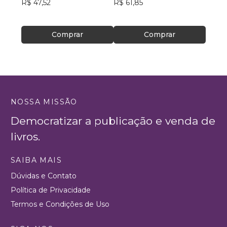
R$ 47,52
R$ 61,85
R$ 34
Comprar
Comprar
NOSSA MISSÃO
Democratizar a publicação e venda de
livros.
SAIBA MAIS
Dúvidas e Contato
Política de Privacidade
Termos e Condições de Uso