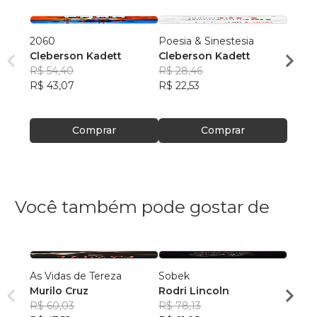
2060
Poesia & Sinestesia
Quand
Cleberson Kadett
Cleberson Kadett
2
R$ 54,40
R$ 28,46
Clebe
R$ 43,07
R$ 22,53
R$ 45
R$ 36
Comprar
Comprar
Você também pode gostar de
As Vidas de Tereza
Sobek
O TE
Murilo Cruz
Rodri Lincoln
SERG
R$ 60,03
R$ 78,13
SILVA
R$ 44