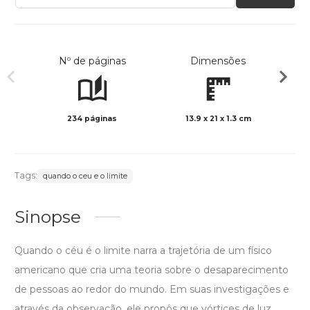
Nº de páginas
Dimensões
234 páginas
13.9 x 21 x 1.3 cm
Preto 
Tags:
quando o ceu e o limite
Sinopse
Quando o céu é o limite narra a trajetória de um físico
americano que cria uma teoria sobre o desaparecimento
de pessoas ao redor do mundo. Em suas investigações e
através da observação, ele propôs que vórtices de luz