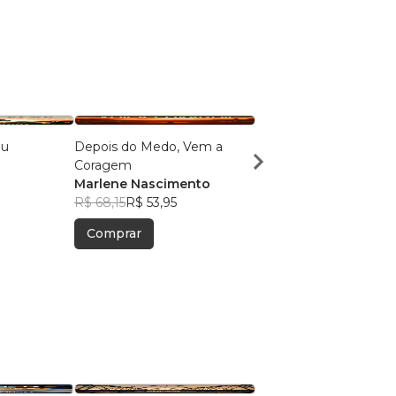
Eu
Depois do Medo, Vem a
Libertando Ana no Pr
Coragem
Terapêutico
Marlene Nascimento
Liselotte Bauermann
R$ 68,15
R$ 53,95
R$ 80,54
R$ 63,76
Comprar
Comprar