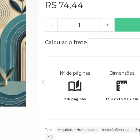
R$ 74,44
-
+
Calcular o frete
Nº de páginas
Dimensões
216 páginas
13.9 x 21.5 x 1.2 cm
Tags:
ArquiteturaHumanizada
InclusãoSensorial
Es
+15