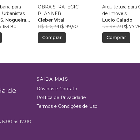
bana para
OBRA STRATEGIC
Arquitetura para 
e Urbanistas
PLANNER
de Imóveis
S. Nogueira
Cleber Vital
Lucio Calado
 159,80
R$ 126,19
R$ 99,90
R$ 98,23
R$ 77,7
Comprar
Comprar
SAIBA MAIS
Dúvidas e Contato
da de
Política de Privacidade
Termos e Condições de Uso
s 8:00 às 17:00