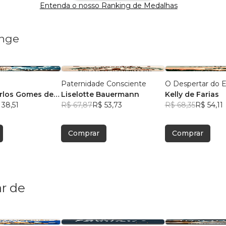
Entenda o nosso Ranking de Medalhas
ange
Paternidade Consciente
O Despertar do 
rlos Gomes de
Liselotte Bauermann
Kelly de Farias
 38,51
R$ 67,87
R$ 53,73
R$ 68,35
R$ 54,11
Comprar
Comprar
r de