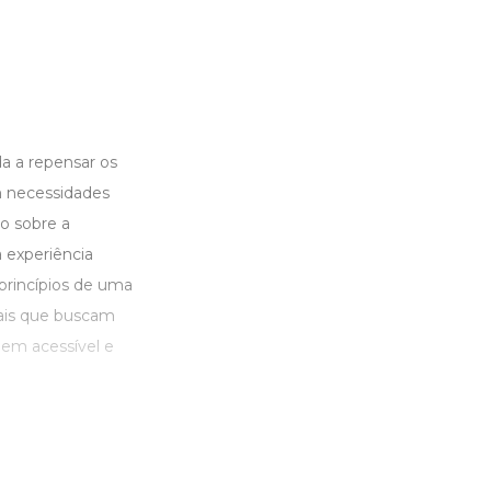
a a repensar os
m necessidades
ão sobre a
a experiência
 princípios de uma
pais que buscam
gem acessível e