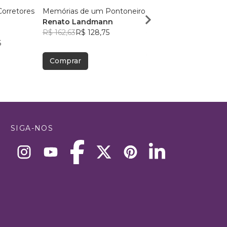
Corretores
Memórias de um Pontoneiro
O ato de projetar arqui
Renato Landmann
Percio Ricardo Bome
R$ 162,63
R$ 128,75
R$ 53,39
R$ 42,27
6
Comprar
Comprar
SIGA-NOS