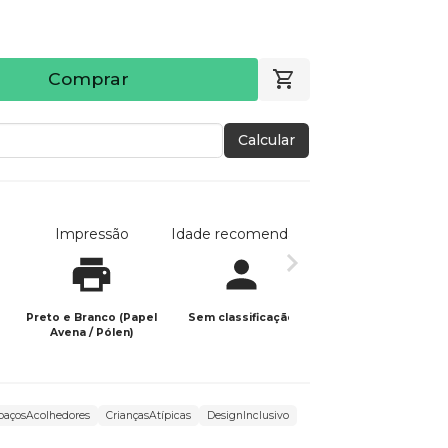
Comprar
Calcular
Impressão
Idade recomendada
Data de publicaç
Preto e Branco (Papel
Sem classificação
18/11/2024
Avena / Pólen)
paçosAcolhedores
CriançasAtípicas
DesignInclusivo