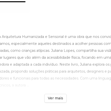
a Arquitetura Humanizada e Sensorial é uma obra que nos convid
amos, especialmente aqueles destinados a acolher pessoas co
ciadas, como crianças atípicas. Juliana Lopes, compartilha sua vis
ar lugares que vão além da acessibilidade física, focando em um
edora e adaptada a cada indivíduo. Neste livro, Juliana explora os
izada, propondo soluções práticas para arquitetos, designers e 
ores e funcionais para todas as necessidades. Com uma lingua
icos, a autora ...
Ver mais