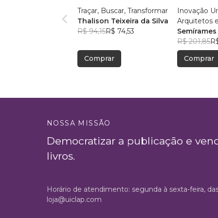
Traçar, Buscar, Transformar
Inovação Ur
Thalison Teixeira da Silva
Arquitetos 
R$ 94,15
R$ 74,53
Semírames 
Lima
R$ 201,85
R$
Comprar
Comprar
NOSSA MISSÃO
Democratizar a publicação e ven
livros.
Horário de atendimento: segunda à sexta-feira, da
loja@uiclap.com