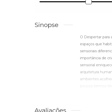
Sinopse
O Despertar para 
espaços que habit
sensoriais diferen
importância de cri
sensorial enriquec
arquitetura human
ambientes acolhed
poucos termos técn
Avaliações