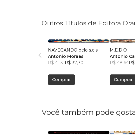
Outros Títulos de Editora Or
NAVEGANDO pelo s.o.s
M.E.D.O
Antonio Moraes
Antonio Ca
R$ 41,31
R$ 32,70
Moraes
R$ 48,64
R$
Comprar
Comprar
Você também pode gosta