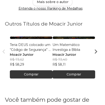
Mais sobre o autor
Entenda o nosso Ranking de Medalhas
Outros Títulos de Moacir Junior
Teria DEUS colocado um
Um Matemático
AS D
“Código de Segurança” na
Investiga a Bíblia
DIRE
Bíblia?
Moacir Junior
Moacir Junior
DE D
Moaci
R$ 73,62
R$ 73,40
R$ 75
R$ 58,29
R$ 58,11
R$ 60
Comprar
Comprar
Você também pode gostar de