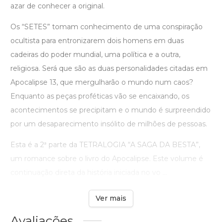
azar de conhecer a original.
Os “SETES” tomam conhecimento de uma conspiração
ocultista para entronizarem dois homens em duas
cadeiras do poder mundial, uma política e a outra,
religiosa. Será que são as duas personalidades citadas em
Apocalipse 13, que mergulharão o mundo num caos?
Enquanto as peças proféticas vão se encaixando, os
acontecimentos se precipitam e o mundo é surpreendido
por um desaparecimento insólito de milhões de pessoas.
Esta é a 2ª parte da TETRALOGIA “A SAGA DA BESTA”,
um romance sobre o livro do Apocalipse. Este volume é
continuação direta da história iniciada no vo ...
Ver mais
Avaliações