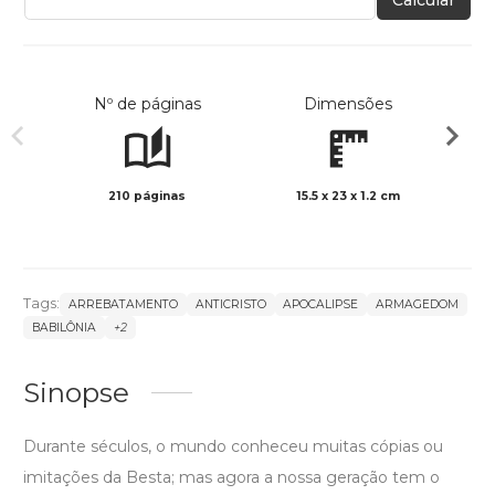
Nº de páginas
Dimensões
210 páginas
15.5 x 23 x 1.2 cm
Preto 
Tags:
ARREBATAMENTO
ANTICRISTO
APOCALIPSE
ARMAGEDOM
BABILÔNIA
+2
Sinopse
Durante séculos, o mundo conheceu muitas cópias ou
imitações da Besta; mas agora a nossa geração tem o