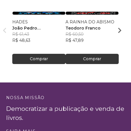
HADES
A RAINHA DO ABISMO
do pas
João Pedro
Teodoro Franco
cleilt
Vasconcellos
R$ 61,43
R$ 60,50
R$ 79
R$ 48,63
R$ 47,89
R$ 62
Comprar
Comprar
NOSSA MISSÃO
Democratizar a publicação e venda de
livros.