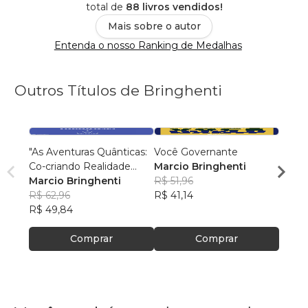
total de
88 livros vendidos!
Mais sobre o autor
Entenda o nosso Ranking de Medalhas
Outros Títulos de Bringhenti
"As Aventuras Quânticas:
Você Governante
Viage
Co-criando Realidade
Marcio Bringhenti
para 
com a Bíblia"
Marcio Bringhenti
R$ 51,96
Marci
R$ 62,96
R$ 41,14
R$ 40
R$ 49,84
R$ 32,
Comprar
Comprar