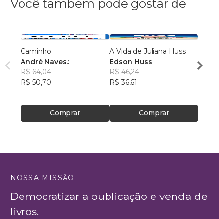
Você também pode gostar de
Caminho
A Vida de Juliana Huss
MILA
André Naves.:
Edson Huss
DOR
R$ 64,04
R$ 46,24
NADM
R$ 50,70
R$ 36,61
R$ 50
R$ 39
Comprar
Comprar
NOSSA MISSÃO
Democratizar a publicação e venda de
livros.