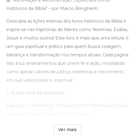
📖 "Renovação e Reconstrução: Lições dos Livros
Históricos da Bíblia" – por Marcio Bringhenti
Descubra as lições eternas dos livros históricos da Bíblia e
inspire-se nas trajetórias de líderes como Neemias, Esdras,
Josué e muitos outros! Este livro é mais que uma leitura; é
um guia espiritual e prático para quem busca coragem,
liderança e transformação nos tempos atuais. Cada página
traz à luz ensinamentos que unem fé e ação, mostrando
como aplicar valores de justiça, resiliência e crescimento
em sua vida pessoal e espiritual.
✨ O que você vai encontrar:
Liderança e Resiliência: Descubra como Neemias e Josué
superaram desafios que moldam nossa f ...
Ver mais