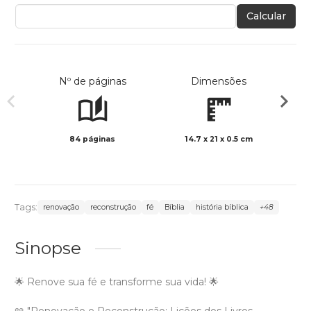
Calcular
Nº de páginas
Dimensões
84 páginas
14.7 x 21 x 0.5 cm
Preto 
Tags:
renovação
reconstrução
fé
Bíblia
história bíblica
+48
Sinopse
🌟 Renove sua fé e transforme sua vida! 🌟