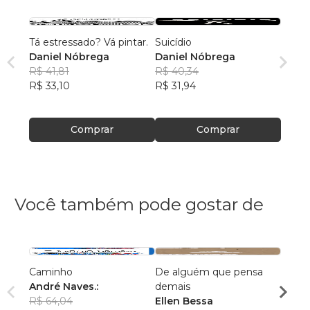
Tá estressado? Vá pintar.
Suicídio
Daniel Nóbrega
Daniel Nóbrega
R$ 41,81
R$ 40,34
R$ 33,10
R$ 31,94
Comprar
Comprar
Você também pode gostar de
Caminho
De alguém que pensa
Os Pri
André Naves.:
demais
Impro
R$ 64,04
Ellen Bessa
Clau