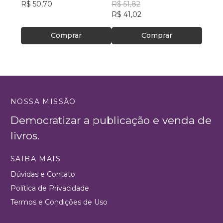
R$ 50,70
R$ 51,82
R$ 67
R$ 41,02
R$ 53,
Comprar
Comprar
NOSSA MISSÃO
Democratizar a publicação e venda de
livros.
SAIBA MAIS
Dúvidas e Contato
Política de Privacidade
Termos e Condições de Uso