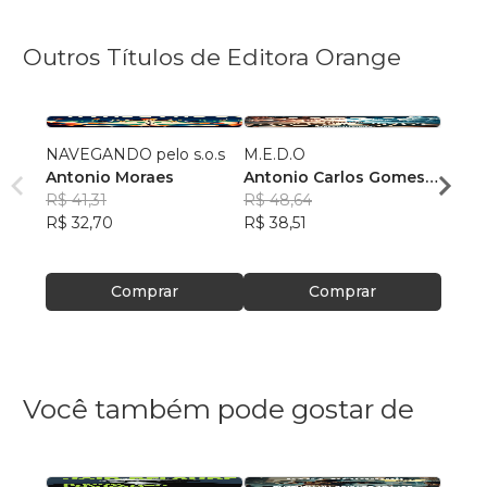
Outros Títulos de Editora Orange
NAVEGANDO pelo s.o.s
M.E.D.O
Pater
Antonio Moraes
Antonio Carlos Gomes
Lisel
R$ 41,31
de Moraes
R$ 48,64
R$ 67
R$ 32,70
R$ 38,51
R$ 53
Comprar
Comprar
Você também pode gostar de