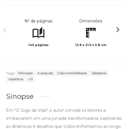
Nº de páginas
Dimensões
140 páginas
13.9 x 21.5 x 0.8 cm
Preto 
Tags:
Motivação
Autoajuda
CrescimentoPessoal
Sabedoria
VidaPlena
+10
Sinopse
Em "O Jogo da Vida", o autor convida os leitores a
embarcarem em uma jornada transformadora, explorando
as dinâmicas e desafios que todos enfrentamos ao longo