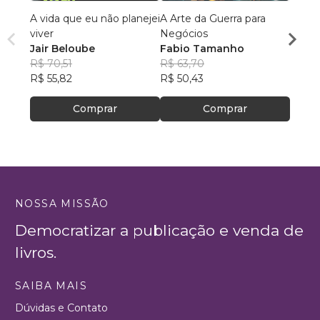
A vida que eu não planejei
A Arte da Guerra para
De al
viver
Negócios
dema
Jair Beloube
Fabio Tamanho
Ellen
R$ 70,51
R$ 63,70
R$ 51
R$ 55,82
R$ 50,43
R$ 41
Comprar
Comprar
NOSSA MISSÃO
Democratizar a publicação e venda de
livros.
SAIBA MAIS
Dúvidas e Contato