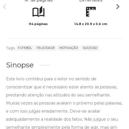
Nº de páginas
Dimensões
94 páginas
14.8 x 20.9 x 0.6 cm
Preto 
Tags:
FUTEBOL
FELICIDADE
MOTIVAÇÃO
SUCESSO
Sinopse
Este livro contribui para o leitor no sentido de
conscientizar que é necessário estar atento às pessoas,
prestando atenção nas atitudes do seu semelhante.
Muitas vezes as pessoas avaliam o próximo pelas palavras,
e com isso julgas erradamente. Deve-se avaliar
adequadamente a realidade dos fatos. Não julgue o seu
semelhante simplesmente pela forma de agir, mas sim