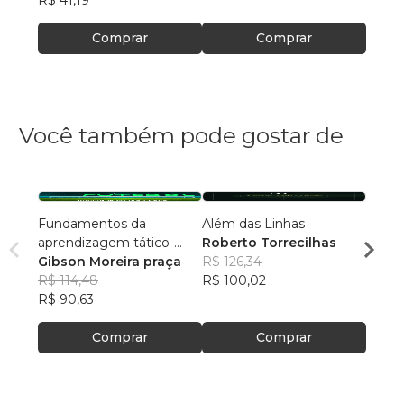
R$ 41,19
R$ 211
Comprar
Comprar
Você também pode gostar de
Fundamentos da
Além das Linhas
Copa 
aprendizagem tático-
Roberto Torrecilhas
Marc
técnica individual no
Gibson Moreira praça
R$ 126,34
R$ 55
futebol
R$ 114,48
R$ 100,02
R$ 43
R$ 90,63
Comprar
Comprar