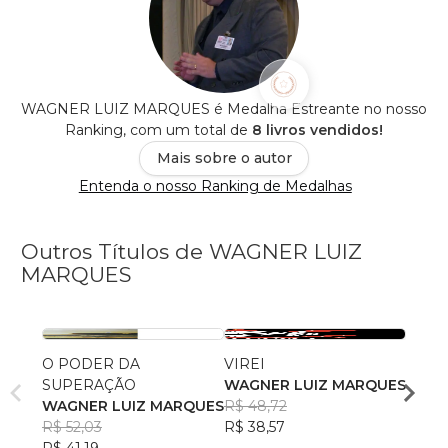
WAGNER LUIZ MARQUES é Medalha Estreante no nosso
Ranking, com um total de
8 livros vendidos!
Mais sobre o autor
Entenda o nosso Ranking de Medalhas
Outros Títulos de WAGNER LUIZ
MARQUES
O PODER DA
VIREI
SOCI
SUPERAÇÃO
WAGNER LUIZ MARQUES
PALM
WAGNER LUIZ MARQUES
R$ 48,72
WAGN
R$ 52,03
R$ 38,57
R$ 26