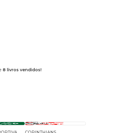
de
8 livros vendidos!
PORTIVA
CORINTHIANS
O CENTENÁRIO DO T