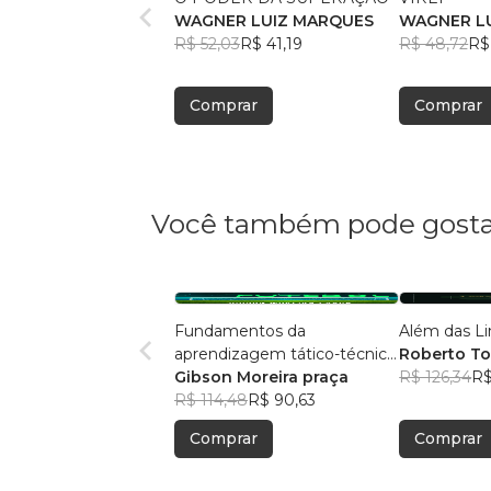
WAGNER LUIZ MARQUES
WAGNER L
R$ 52,03
R$ 41,19
R$ 48,72
R$
Comprar
Comprar
Você também pode gosta
Fundamentos da
Além das Li
aprendizagem tático-técnica
Roberto To
individual no futebol
Gibson Moreira praça
R$ 126,34
R$
R$ 114,48
R$ 90,63
Comprar
Comprar