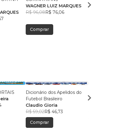
WAGNER LUIZ MARQUES
DE TODOS OS TEMP
MARQUES
R$ 96,08
R$ 76,06
WAGNER LUIZ MARQ
57
R$ 112,02
R$ 88,68
Comprar
Comprar
RTAIS
Dicionário dos Apelidos do
Campeonato Gaúcho: 
eira
Futebol Brasileiro
1989
4
Claudio Gioria
Associação dos
R$ 59,02
R$ 46,73
Pesquisadores do Fu
R$ 102,96
R$ 81,51
Gaúcho
Comprar
Comprar