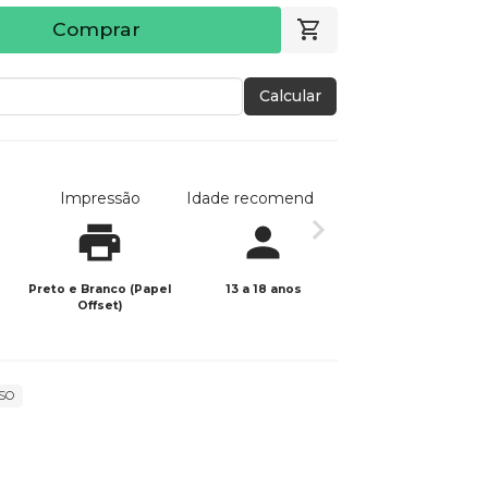
Comprar
Calcular
Impressão
Idade recomendada
Data de publicaç
Preto e Branco (Papel
13 a 18 anos
04/05/2021
Offset)
SO