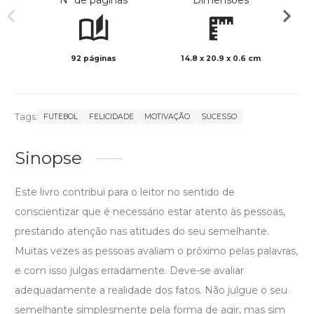
Nº de páginas
Dimensões
92 páginas
14.8 x 20.9 x 0.6 cm
Preto 
Tags:
FUTEBOL
FELICIDADE
MOTIVAÇÃO
SUCESSO
Sinopse
Este livro contribui para o leitor no sentido de
conscientizar que é necessário estar atento às pessoas,
prestando atenção nas atitudes do seu semelhante.
Muitas vezes as pessoas avaliam o próximo pelas palavras,
e com isso julgas erradamente. Deve-se avaliar
adequadamente a realidade dos fatos. Não julgue o seu
semelhante simplesmente pela forma de agir, mas sim