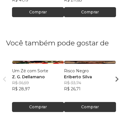
R$ 41,19
R$ 211,63
R$ 85
Comprar
Comprar
Você também pode gostar de
Um Zé com Sorte
Risco Negro
O FU
Z. G. Dellamano
Eriberto Silva
Cefas
R$ 36,59
R$ 33,74
R$ 49
R$ 28,97
R$ 26,71
R$ 39
Comprar
Comprar