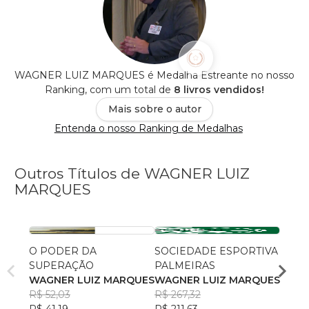
WAGNER LUIZ MARQUES é Medalha Estreante no nosso
Ranking, com um total de
8 livros vendidos!
Mais sobre o autor
Entenda o nosso Ranking de Medalhas
Outros Títulos de WAGNER LUIZ
MARQUES
O PODER DA
SOCIEDADE ESPORTIVA
SOCI
SUPERAÇÃO
PALMEIRAS
PALM
WAGNER LUIZ MARQUES
WAGNER LUIZ MARQUES
WAGN
R$ 52,03
R$ 267,32
R$ 10