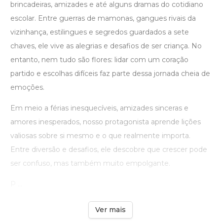
brincadeiras, amizades e até alguns dramas do cotidiano
escolar. Entre guerras de mamonas, gangues rivais da
vizinhança, estilingues e segredos guardados a sete
chaves, ele vive as alegrias e desafios de ser criança. No
entanto, nem tudo são flores: lidar com um coração
partido e escolhas difíceis faz parte dessa jornada cheia de
emoções.
Em meio a férias inesquecíveis, amizades sinceras e
amores inesperados, nosso protagonista aprende lições
valiosas sobre si mesmo e o que realmente importa.
Entre diversão e desafios, ele descobre que crescer pode
ser confuso, mas também muito empolgante.
P ...
Ver mais