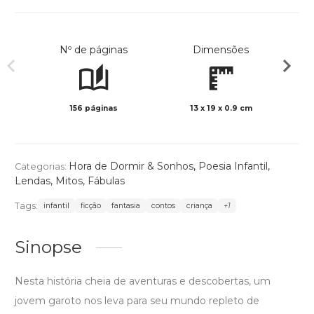
Nº de páginas
Dimensões
156 páginas
13 x 19 x 0.9 cm
Preto 
Hora de Dormir & Sonhos
,
Poesia Infantil
,
Categorias:
Lendas, Mitos, Fábulas
Tags:
infantil
ficção
fantasia
contos
criança
+1
Sinopse
Nesta história cheia de aventuras e descobertas, um
jovem garoto nos leva para seu mundo repleto de