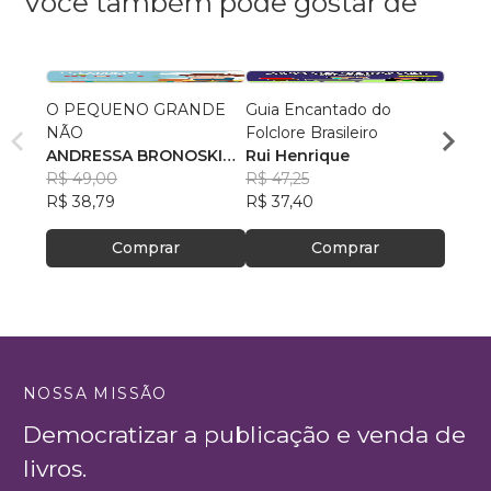
Você também pode gostar de
O PEQUENO GRANDE
Guia Encantado do
Fúria
NÃO
Folclore Brasileiro
Patri
ANDRESSA BRONOSKI
Rui Henrique
R$ 69
NOVAKI
R$ 49,00
R$ 47,25
R$ 54
R$ 38,79
R$ 37,40
Comprar
Comprar
NOSSA MISSÃO
Democratizar a publicação e venda de
livros.