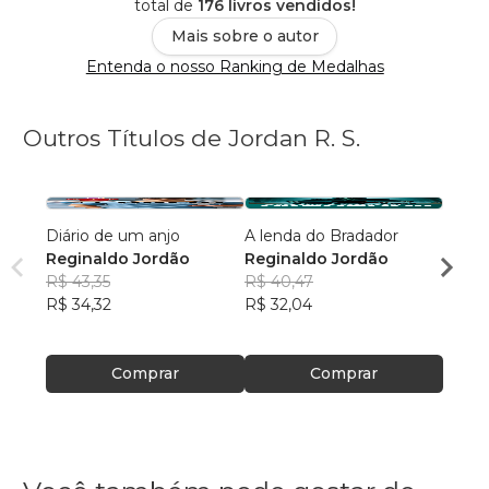
total de
176 livros vendidos!
Mais sobre o autor
Entenda o nosso Ranking de Medalhas
Outros Títulos de Jordan R. S.
Diário de um anjo
A lenda do Bradador
Terro
Reginaldo Jordão
Reginaldo Jordão
Regin
R$ 43,35
R$ 40,47
R$ 47
R$ 34,32
R$ 32,04
R$ 37
Comprar
Comprar