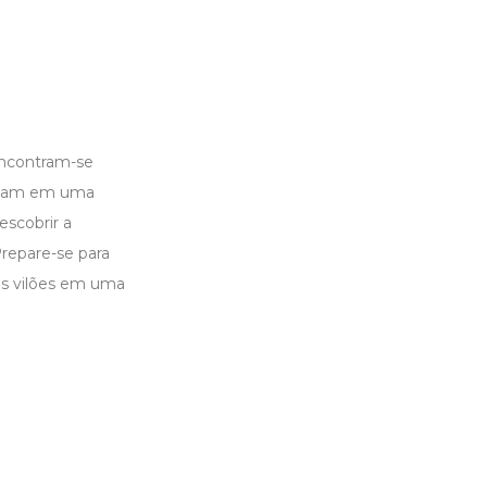
encontram-se
arcam em uma
escobrir a
Prepare-se para
mos vilões em uma