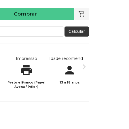
Comprar
Calcular
Impressão
Idade recomendada
Data de publicaç
Preto e Branco (Papel
13 a 18 anos
11/10/2024
Avena / Pólen)