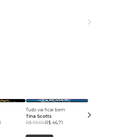
Tudo vai ficar bem
Flores no Asfalto
Tina Scotts
Giliane Silva de Mour
1
R$ 59,00
R$ 46,71
R$ 51,78
R$ 40,99