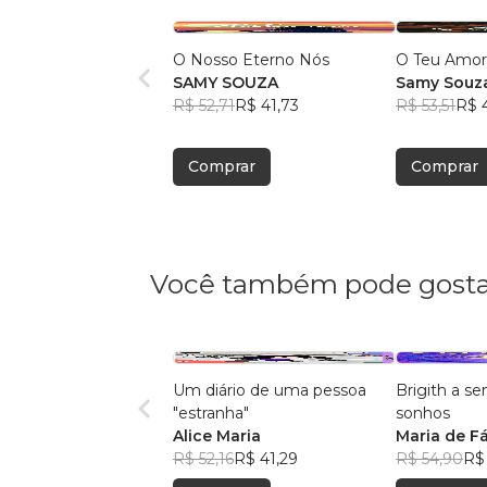
O Nosso Eterno Nós
O Teu Amo
SAMY SOUZA
Samy Souz
R$ 52,71
R$ 41,73
R$ 53,51
R$ 
Comprar
Comprar
Você também pode gosta
Um diário de uma pessoa
Brigith a se
"estranha"
sonhos
Alice Maria
Maria de F
R$ 52,16
R$ 41,29
R$ 54,90
R$