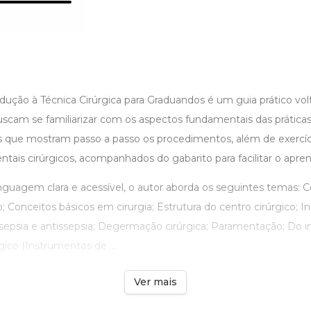
dução à Técnica Cirúrgica para Graduandos é um guia prático vol
cam se familiarizar com os aspectos fundamentais das práticas c
es que mostram passo a passo os procedimentos, além de exercíc
entais cirúrgicos, acompanhados do gabarito para facilitar o apre
nguagem clara e acessível, o autor aborda os seguintes temas:
o; Conceitos básicos em cirurgia; Estrutura do centro cirúrgico; I
epsia e antissepsia; Degermação cirúrgica; Paramentação; Do iní
gico (Instrumentos de ...
Ver mais