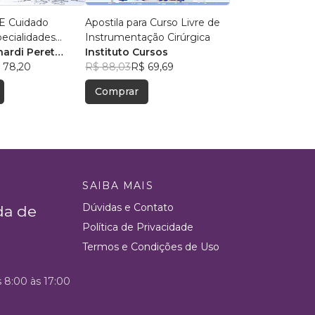
E Cuidado
Apostila para Curso Livre de
pecialidades
Instrumentação Cirúrgica
 áreas
nardi Peret
Instituto Cursos
s
 78,20
R$ 88,03
R$ 69,69
Comprar
SAIBA MAIS
Dúvidas e Contato
da de
Política de Privacidade
Termos e Condições de Uso
s 8:00 às 17:00