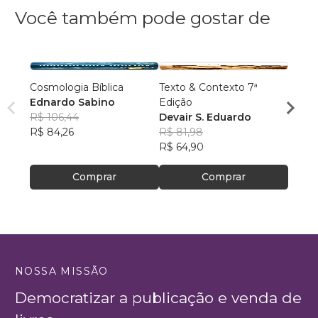
Você também pode gostar de
Cosmologia Bíblica
Texto & Contexto 7ª
Inimig
Ednardo Sabino
Edição
Santo
R$ 106,44
Devair S. Eduardo
João 
R$ 84,26
R$ 81,98
Santo
R$ 49
R$ 64,90
R$ 39
Comprar
Comprar
NOSSA MISSÃO
Democratizar a publicação e venda de