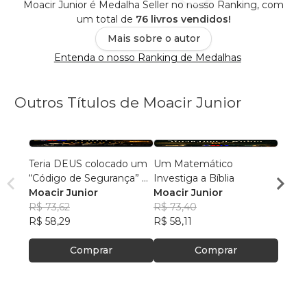
Moacir Junior é Medalha Seller no nosso Ranking, com
um total de
76 livros vendidos!
Mais sobre o autor
Entenda o nosso Ranking de Medalhas
Outros Títulos de Moacir Junior
Teria DEUS colocado um
Um Matemático
AS D
“Código de Segurança” na
Investiga a Bíblia
DIRE
Bíblia?
Moacir Junior
Moacir Junior
DE D
Moaci
R$ 73,62
R$ 73,40
R$ 75
R$ 58,29
R$ 58,11
R$ 60
Comprar
Comprar