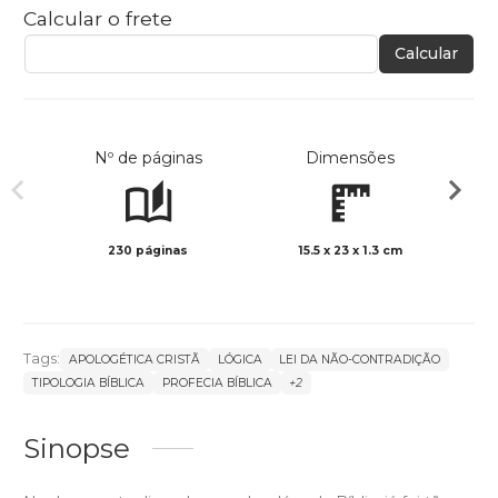
Calcular o frete
Calcular
Nº de páginas
Dimensões
230 páginas
15.5 x 23 x 1.3 cm
Preto 
Tags:
APOLOGÉTICA CRISTÃ
LÓGICA
LEI DA NÃO-CONTRADIÇÃO
TIPOLOGIA BÍBLICA
PROFECIA BÍBLICA
+2
Sinopse