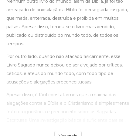
Nenhum outro livro do mundo, além da Bíblia, já foi tão
ameaçado de aniquilação: a Bíblia foi perseguida, rasgada,
queimada, enterrada, destruída e proibida em muitos
países. Apesar disso, tornou-se o livro mais vendido,
publicado ou distribuído do mundo todo, de todos os
tempos.
Por outro lado, quando não atacado fisicamente, esse
Livro Sagrado nunca deixou de ser alvejado por críticos,
céticos, e ateus do mundo todo, com todo tipo de
acusações e alegações preconceituosas.
Apesar disso, é fácil constatarmos que a maioria das
alegações contra a Bíblia e o Cristianismo é simplesmente
fruto da ignorância e preconceito sobre as Sagradas
Escrituras. Uma investigação básica é suficiente para se ...
Ver mais