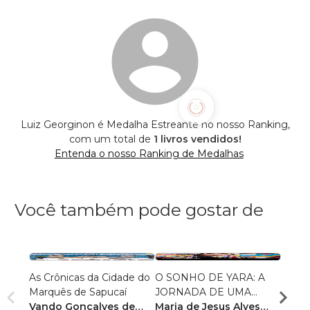
Luiz Georginon é Medalha Estreante no nosso Ranking,
com um total de
1 livros vendidos!
Entenda o nosso Ranking de Medalhas
Você também pode gostar de
As Crônicas da Cidade do
O SONHO DE YARA: A
Conto
Marquês de Sapucaí
JORNADA DE UMA
Fabrí
Vando Gonçalves de
MENINA INDÍGENA
Maria de Jesus Alves
R$ 75