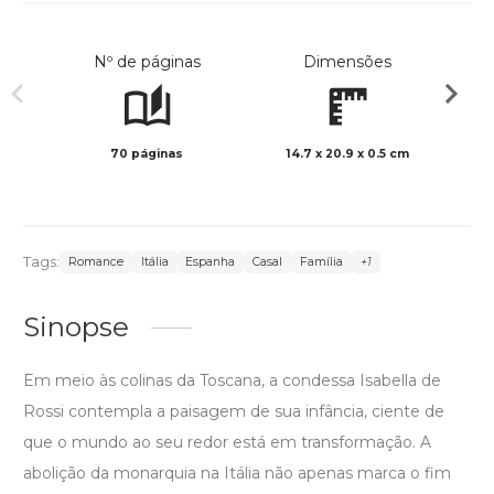
Nº de páginas
Dimensões
70 páginas
14.7 x 20.9 x 0.5 cm
Preto 
Tags:
Romance
Itália
Espanha
Casal
Família
+1
Sinopse
Em meio às colinas da Toscana, a condessa Isabella de
Rossi contempla a paisagem de sua infância, ciente de
que o mundo ao seu redor está em transformação. A
abolição da monarquia na Itália não apenas marca o fim