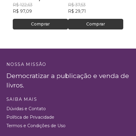
Araújo
R$ 122,63
dos Santos
R$ 37,53
R$ 60
R$ 97,09
R$ 29,71
Comprar
Comprar
NOSSA MISSÃO
Democratizar a publicação e venda de
livros.
SAIBA MAIS
Dúvidas e Contato
Política de Privacidade
Termos e Condições de Uso