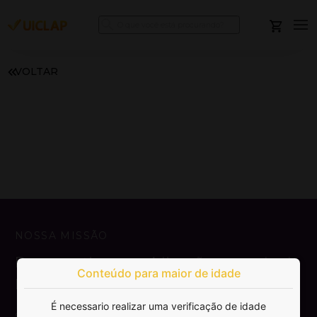
VOLTAR
NOSSA MISSÃO
Democratizar a publicação e venda de
Conteúdo para maior de idade
livros.
É necessario realizar uma verificação de idade
SAIBA MAIS