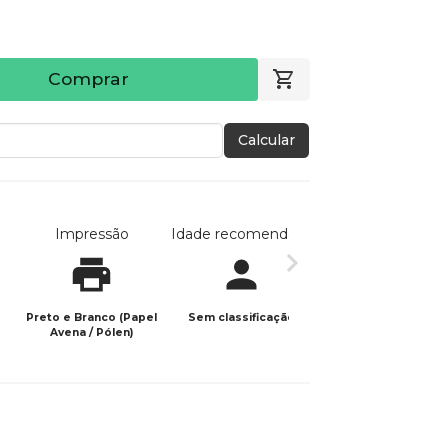
Comprar
Calcular
Impressão
Idade recomendada
Data de publicaç
Preto e Branco (Papel
Sem classificação
06/10/2024
Avena / Pólen)