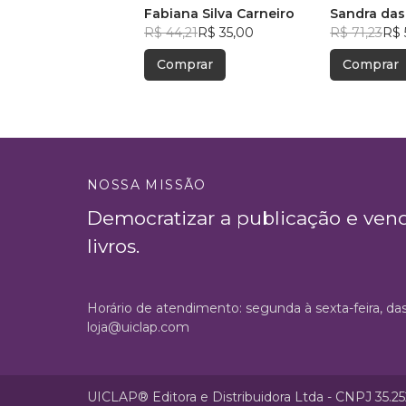
Fabiana Silva Carneiro
Sandra das
R$ 44,21
R$ 35,00
R$ 71,23
R$ 
Comprar
Comprar
NOSSA MISSÃO
Democratizar a publicação e ven
livros.
Horário de atendimento: segunda à sexta-feira, da
loja@uiclap.com
UICLAP® Editora e Distribuidora Ltda - CNPJ 35.2