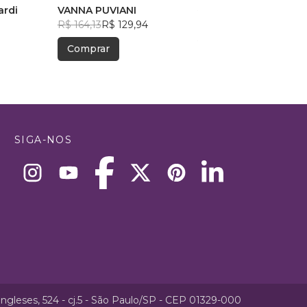
TAL
ardi
VANNA PUVIANI
R$ 62,53
R$ 49,50
R$ 164,13
R$ 129,94
Comprar
Comprar
SIGA-NOS
ngleses, 524 - cj.5 - São Paulo/SP - CEP 01329-000