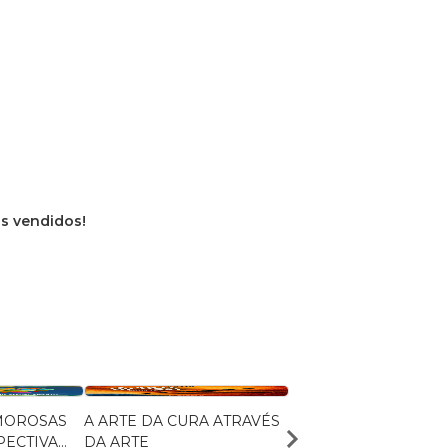
ros vendidos!
MOROSAS
A ARTE DA CURA ATRAVÉS
Falar de quem cuida
PECTIVA
DA ARTE
Gabriel Secco