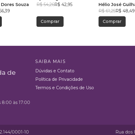
 Dores Souza
R$ 54,26
R$ 42,95
COMPORTAMEN
Hélio José Guilh
56,39
R$ 61,25
R$ 48,49
Comprar
Comprar
SAIBA MAIS
Dúvidas e Contato
da de
Política de Privacidade
Termos e Condições de Uso
s 8:00 às 17:00
52.144/0001-10
Rua dos I