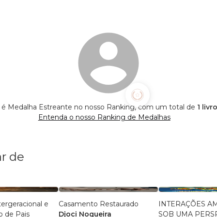
 é Medalha Estreante no nosso Ranking, com um total de
1 liv
Entenda o nosso Ranking de Medalhas
r de
tergeracional e
Casamento Restaurado
INTERAÇÕES A
o de Pais
Djoci Nogueira
SOB UMA PERS