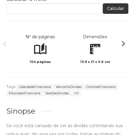
Calcular
Nº de páginas
Dimensões
104 páginas
13.9 x 21 x 0.6 cm
Preto 
Tags:
LiberdadeFinanceira
VencerAsDívidas
ControleFinanceiro
EducaçãoFinanceira
SaiaDasDívidas
+10
Sinopse
Se você está cansado de ver as dívidas controlando sua
vida e quer, de uma vez por todas, tomar as rédeas do