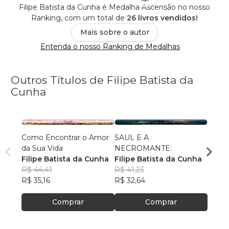
Filipe Batista da Cunha é Medalha Ascensão no nosso
Ranking, com um total de
26 livros vendidos!
Mais sobre o autor
Entenda o nosso Ranking de Medalhas
Outros Títulos de Filipe Batista da
Cunha
Como Encontrar o Amor
SAUL E A
O QU
da Sua Vida
NECROMANTE:
CONT
Filipe Batista da Cunha
Filipe Batista da Cunha
INFE
FILIP
R$ 44,41
R$ 41,23
CUN
R$ 40
R$ 35,16
R$ 32,64
R$ 32
Comprar
Comprar