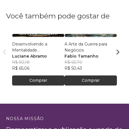
Você também pode gostar de
Desenvolvendo a
A Arte da Guerra para
O Jog
Mentalidade
Negócios
Rube
Empreendedora
Luciane Abramo
Fabio Tamanho
Macha
R$ 12
R$ 82,18
R$ 63,70
R$ 99
R$ 65,06
R$ 50,43
Comprar
Comprar
NOSSA MISSÃO