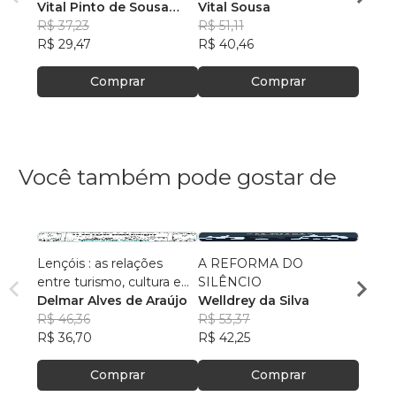
Vital Pinto de Sousa
Vital Sousa
R$ 38
Neto
R$ 37,23
, +7
R$ 51,11
R$ 30
R$ 29,47
R$ 40,46
Comprar
Comprar
Você também pode gostar de
Lençóis : as relações
A REFORMA DO
Probl
entre turismo, cultura e
SILÊNCIO
Maçôn
ambiente
Delmar Alves de Araújo
Welldrey da Silva
Herbe
R$ 46,36
R$ 53,37
R$ 115
R$ 36,70
R$ 42,25
R$ 91
Comprar
Comprar