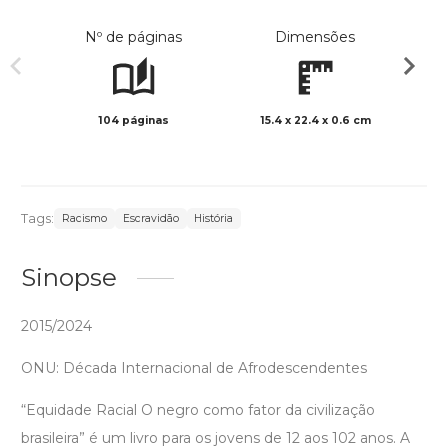
Nº de páginas
Dimensões
104 páginas
15.4 x 22.4 x 0.6 cm
Preto 
Tags:
Racismo
Escravidão
História
Sinopse
2015/2024
ONU: Década Internacional de Afrodescendentes
“Equidade Racial O negro como fator da civilização
brasileira” é um livro para os jovens de 12 aos 102 anos. A