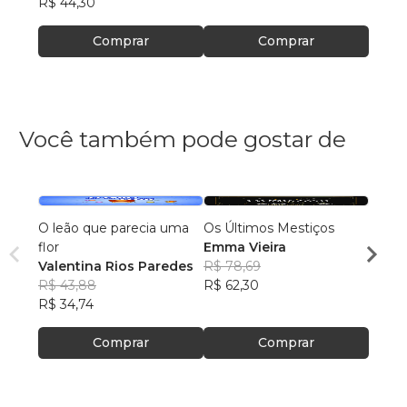
R$ 44,30
Comprar
Comprar
Você também pode gostar de
O leão que parecia uma
Os Últimos Mestiços
Lia e
flor
Emma Vieira
Julia
Valentina Rios Paredes
R$ 78,69
R$ 45
R$ 43,88
R$ 62,30
R$ 35
R$ 34,74
Comprar
Comprar