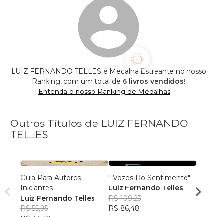
LUIZ FERNANDO TELLES é Medalha Estreante no nosso
Ranking, com um total de
6 livros vendidos!
Entenda o nosso Ranking de Medalhas
Outros Títulos de LUIZ FERNANDO
TELLES
Guia Para Autores
" Vozes Do Sentimento"
A Últ
Iniciantes
Luiz Fernando Telles
Luiz 
Luiz Fernando Telles
R$ 109,23
R$ 57
R$ 55,95
R$ 86,48
R$ 45