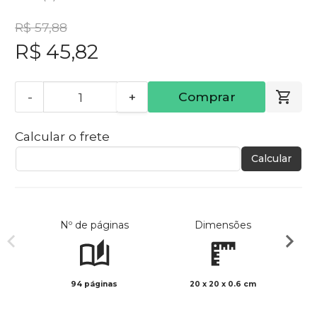
R$ 57,88
R$ 45,82
-
+
Comprar
Calcular o frete
Calcular
Nº de páginas
Dimensões
94 páginas
20 x 20 x 0.6 cm
Preto 