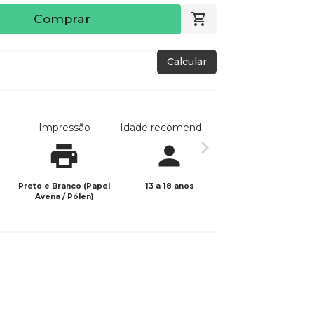
Comprar
Calcular
Impressão
Idade recomendada
Data de publicaç
Preto e Branco (Papel
13 a 18 anos
06/10/2024
Avena / Pólen)