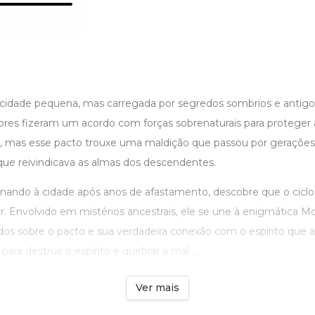
 cidade pequena, mas carregada por segredos sombrios e antigo
dores fizeram um acordo com forças sobrenaturais para proteger
, mas esse pacto trouxe uma maldição que passou por gerações
 que reivindicava as almas dos descendentes.
rnando à cidade após anos de afastamento, descobre que o ciclo
ir. Envolvido em mistérios ancestrais, ele se une à enigmática 
os sobre o pacto e sua verdadeira conexão com o espírito que a
para destruir o espírito e quebrar a mal ...
Ver mais