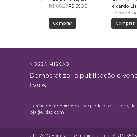
R$ 88,29
R$ 69,90
Ricardo Li
R$ 46,28
R$
Comprar
Comprar
NOSSA MISSÃO
Democratizar a publicação e ven
livros.
Horário de atendimento: segunda à sexta-feira, da
loja@uiclap.com
UICLAP® Editora e Distribuidora Ltda - CNPJ 35.2