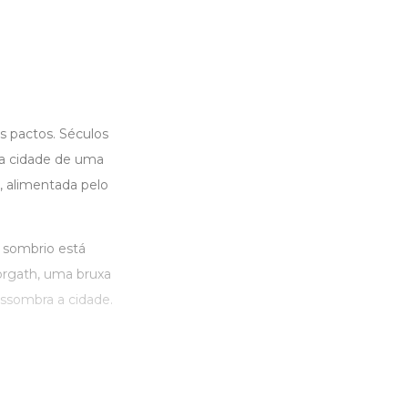
s pactos. Séculos
 a cidade de uma
, alimentada pelo
 sombrio está
Morgath, uma bruxa
ssombra a cidade.