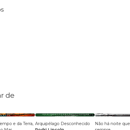
os
r de
Arquipélago Desconhecido
Não há noite que
do Fogo e do Mar
Rodri Lincoln
sempre