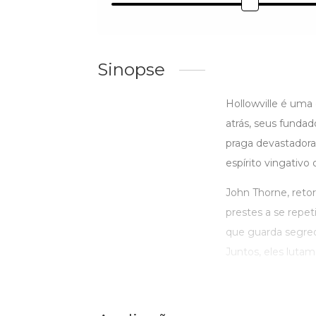
Sinopse
Hollowville é uma
atrás, seus funda
praga devastadora
espírito vingativo
John Thorne, reto
prestes a se repet
que guarda segred
Juntos, eles lutam 