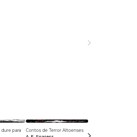
 dure para
Contos de Terror Altoenses
HOSPITAIS NUNCA
A. F. Soaress
DORMEM