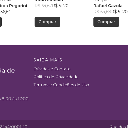
sboa Pegorini
R$ 64,67
R$ 51,20
Rafael Gazola
 36,64
R$ 64,68
R$ 51,20
Comprar
Comprar
SAIBA MAIS
Dúvidas e Contato
da de
Política de Privacidade
Termos e Condições de Uso
s 8:00 às 17:00
52.144/0001-10
Rua dos I