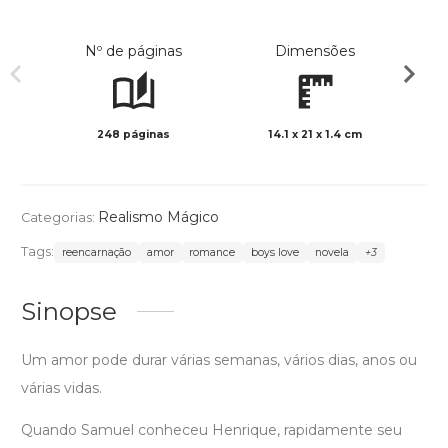
Nº de páginas
Dimensões
248 páginas
14.1 x 21 x 1.4 cm
Preto 
Realismo Mágico
Categorias:
Tags:
reencarnação
amor
romance
boys love
novela
+3
Sinopse
Um amor pode durar várias semanas, vários dias, anos ou
várias vidas.
Quando Samuel conheceu Henrique, rapidamente seu