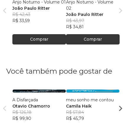
Anjo Noturno - Volume 01
Anjo Noturno - Volume
João Paulo Ritter
02
R$ 42,43
João Paulo Ritter
R$ 33,59
R$ 43,97
R$ 34,81
Comprar
Comprar
Você também pode gostar de
A Disfarçada
meu sonho me contou
Quand
Otavio Chamorro
Camila Haik
Rose
R$ 126,18
R$ 57,84
R$ 54
R$ 99,90
R$ 45,79
R$ 43