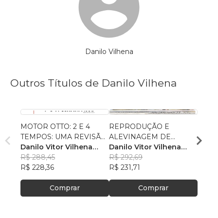
Danilo Vilhena
Outros Títulos de Danilo Vilhena
MOTOR OTTO: 2 E 4
REPRODUÇÃO E
Model
TEMPOS: UMA REVISÃO
ALEVINAGEM DE
Produ
DE LITERATURA
Danilo Vitor Vilhena
TAMBAQUI (Colossoma
Danilo Vitor Vilhena
Comer
Danil
Batista
R$ 288,45
macropomum) NO
Batista
R$ 292,69
, +7
(Cras
Batis
R$ 28
R$ 228,36
MUNICÍPIO DE TERRA
R$ 231,71
Larga
R$ 22
ALTA-PA
Comprar
Comprar