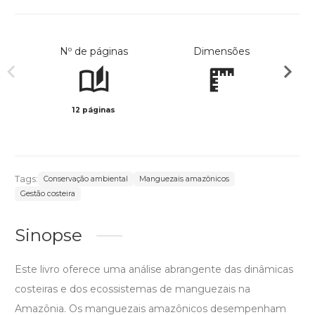
Nº de páginas
Dimensões
12 páginas
Preto 
Tags:
Conservação ambiental
Manguezais amazônicos
Gestão costeira
Sinopse
Este livro oferece uma análise abrangente das dinâmicas
costeiras e dos ecossistemas de manguezais na
Amazônia. Os manguezais amazônicos desempenham