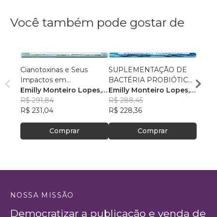
Você também pode gostar de
Cianotoxinas e Seus
SUPLEMENTAÇÃO DE
Piscic
Impactos em
BACTÉRIA PROBIÓTICA
Topog
Ecossistemas de Águas
Emilly Monteiro Lopes
,
PARA ESPÉCIE
Emilly Monteiro Lopes
,
impla
Danil
Doces
+4
R$ 291,84
ORNAMENTAL
+4
R$ 288,45
escav
Batis
R$ 28
R$ 231,04
AMAZÔNICA
R$ 228,36
Amaz
R$ 22
Comprar
Comprar
NOSSA MISSÃO
Democratizar a publicação e venda de