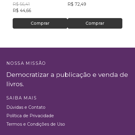
Autoestima,
R$ 56,41
R$ 72,49
silva
R$ 75
Autoconfiança e
R$ 44,66
R$ 59
Autoperformance
Comprar
Comprar
NOSSA MISSÃO
Democratizar a publicação e venda de
livros.
SAIBA MAIS
Dúvidas e Contato
Política de Privacidade
Termos e Condições de Uso