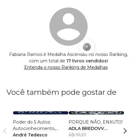
Fabiana Ramos é Medalha Ascensão no nosso Ranking,
com um total de
17 livros vendidos!
Entenda o nosso Ranking de Medalhas
Você também pode gostar de
Poder do 5 Autos:
PORQUE NÃO, ENXUTO!
Coloc
Autoconhecimento,
ADLA BREDOVV
Vida
Autocontrole,
André Tedesco
VERMEULEN
R$ 91,57
Emer