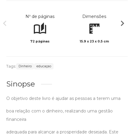
Nº de páginas
Dimensões
72 páginas
15.9 x 23 x 0.5 cm
Col
Tags:
Dinheiro
educaçao
Sinopse
O objetivo deste livro é ajudar as pessoas a terem uma
boa relação com o dinheiro, realizando uma gestão
financeira
adequada para alcançar a prosperidade desejada. Este