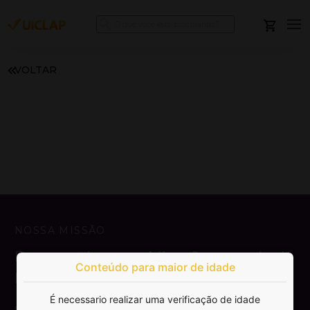
VOLTAR
NOSSA MISSÃO
Democratizar a publicação e venda de
Conteúdo para maior de idade
livros.
É necessario realizar uma verificação de idade
SAIBA MAIS