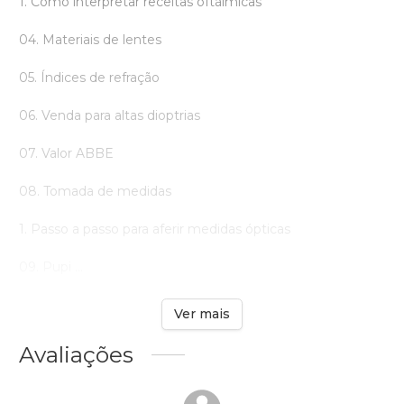
1. Como interpretar receitas oftálmicas
04. Materiais de lentes
05. Índices de refração
06. Venda para altas dioptrias
07. Valor ABBE
08. Tomada de medidas
1. Passo a passo para aferir medidas ópticas
09. Pupi ...
Ver mais
Avaliações