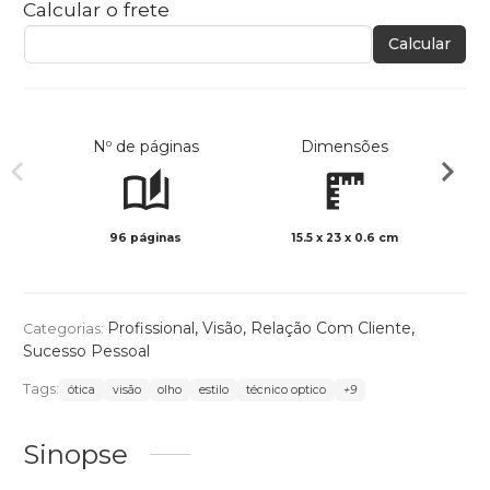
Calcular o frete
Calcular
Nº de páginas
Dimensões
96 páginas
15.5 x 23 x 0.6 cm
Col
Profissional
,
Visão
,
Relação Com Cliente
,
Categorias:
Sucesso Pessoal
Tags:
ótica
visão
olho
estilo
técnico optico
+9
Sinopse