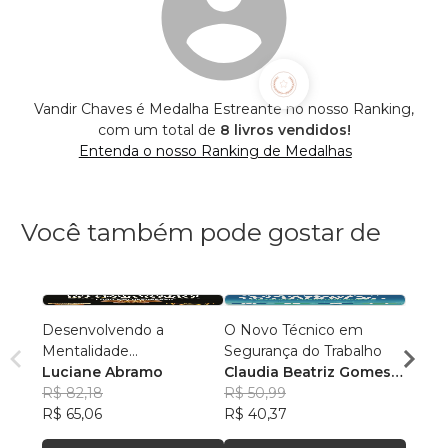
Vandir Chaves é Medalha Estreante no nosso Ranking,
com um total de
8 livros vendidos!
Entenda o nosso Ranking de Medalhas
Você também pode gostar de
Desenvolvendo a
O Novo Técnico em
Jornad
Mentalidade
Segurança do Trabalho
Sandr
Empreendedora
Luciane Abramo
Claudia Beatriz Gomes
R$ 65
R$ 82,18
Almeida
R$ 50,99
R$ 51,
R$ 65,06
R$ 40,37