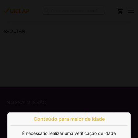
VOLTAR
NOSSA MISSÃO
Democratizar a publicação e venda de
Conteúdo para maior de idade
livros.
É necessario realizar uma verificação de idade
SAIBA MAIS