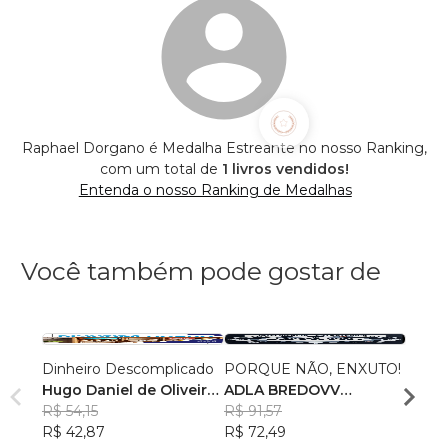
Raphael Dorgano é Medalha Estreante no nosso Ranking,
com um total de
1 livros vendidos!
Entenda o nosso Ranking de Medalhas
Você também pode gostar de
Dinheiro Descomplicado
PORQUE NÃO, ENXUTO!
Escol
Hugo Daniel de Oliveira
ADLA BREDOVV
Eneia
Azevedo
R$ 54,15
VERMEULEN
R$ 91,57
R$ 81,
R$ 42,87
R$ 72,49
R$ 64