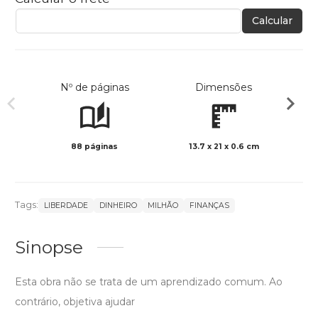
Calcular
Nº de páginas
Dimensões
88 páginas
13.7 x 21 x 0.6 cm
Col
Tags:
LIBERDADE
DINHEIRO
MILHÃO
FINANÇAS
Sinopse
Esta obra não se trata de um aprendizado comum. Ao
contrário, objetiva ajudar