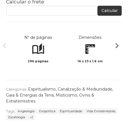
Calcular o frete
Calcular
Nº de páginas
Dimensões
296 páginas
16 x 23 x 1.6 cm
Preto 
Espiritualismo
,
Canalização & Mediunidade
,
Categorias:
Gaia & Energias da Terra
,
Misticismo
,
Ovnis &
Extraterrestres
Tags:
Angeologia
Exopolítica
Espiritualidade
Vida Extraterrestres
Escatologia
+2