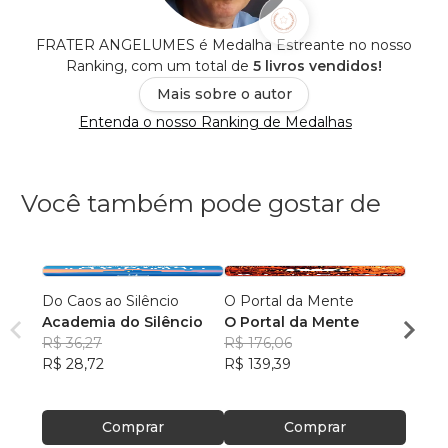
FRATER ANGELUMES é Medalha Estreante no nosso
Ranking, com um total de
5 livros vendidos!
Mais sobre o autor
Entenda o nosso Ranking de Medalhas
Você também pode gostar de
Do Caos ao Silêncio
O Portal da Mente
Três B
Academia do Silêncio
O Portal da Mente
Roy L
R$ 36,27
R$ 176,06
R$ 87
R$ 28,72
R$ 139,39
R$ 69
Comprar
Comprar