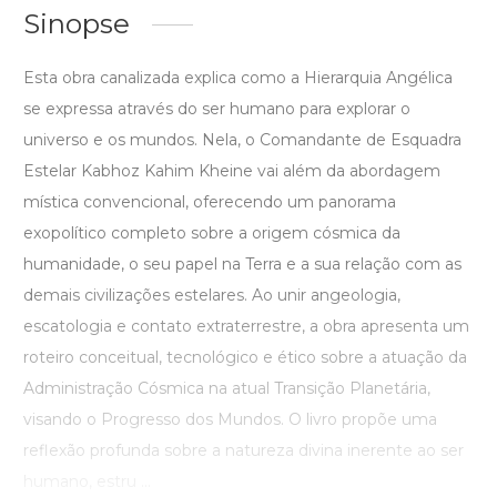
Sinopse
Esta obra canalizada explica como a Hierarquia Angélica
se expressa através do ser humano para explorar o
universo e os mundos. Nela, o Comandante de Esquadra
Estelar Kabhoz Kahim Kheine vai além da abordagem
mística convencional, oferecendo um panorama
exopolítico completo sobre a origem cósmica da
humanidade, o seu papel na Terra e a sua relação com as
demais civilizações estelares. Ao unir angeologia,
escatologia e contato extraterrestre, a obra apresenta um
roteiro conceitual, tecnológico e ético sobre a atuação da
Administração Cósmica na atual Transição Planetária,
visando o Progresso dos Mundos. O livro propõe uma
reflexão profunda sobre a natureza divina inerente ao ser
humano, estru ...