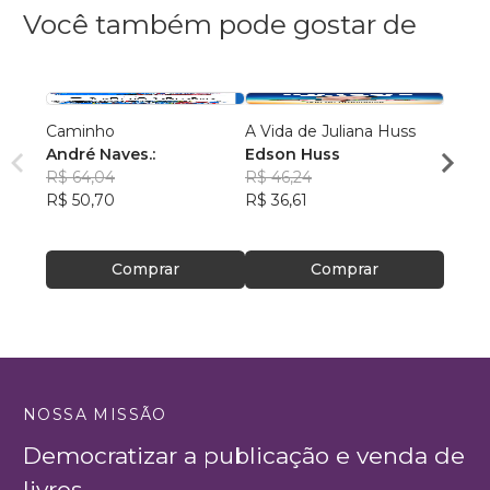
Você também pode gostar de
Caminho
A Vida de Juliana Huss
MILA
André Naves.:
Edson Huss
DOR
R$ 64,04
R$ 46,24
NADM
R$ 50,70
R$ 36,61
R$ 50
R$ 39
Comprar
Comprar
NOSSA MISSÃO
Democratizar a publicação e venda de
livros.