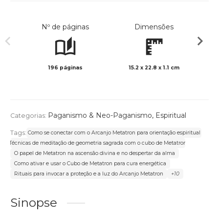
Nº de páginas
Dimensões
196 páginas
15.2 x 22.8 x 1.1 cm
Preto 
Paganismo & Neo-Paganismo
,
Espiritual
Categorias:
Tags:
Como se conectar com o Arcanjo Metatron para orientação espiritual
Técnicas de meditação de geometria sagrada com o cubo de Metatron
O papel de Metatron na ascensão divina e no despertar da alma
Como ativar e usar o Cubo de Metatron para cura energética
Rituais para invocar a proteção e a luz do Arcanjo Metatron
+10
Sinopse