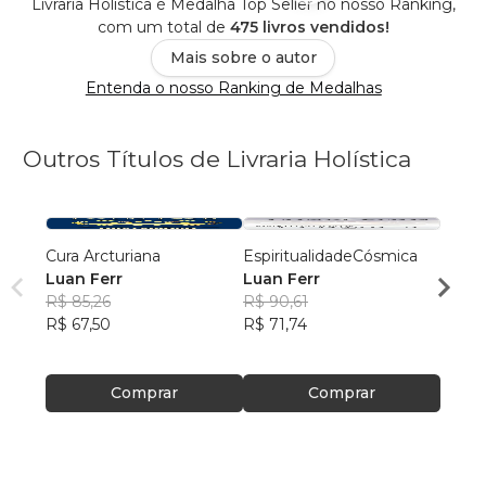
Livraria Holística é Medalha Top Seller no nosso Ranking,
com um total de
475 livros vendidos!
Mais sobre o autor
Entenda o nosso Ranking de Medalhas
Outros Títulos de Livraria Holística
Cura Arcturiana
EspiritualidadeCósmica
Geome
Luan Ferr
Luan Ferr
Luan 
R$ 85,26
R$ 90,61
R$ 98
R$ 67,50
R$ 71,74
R$ 78
Comprar
Comprar