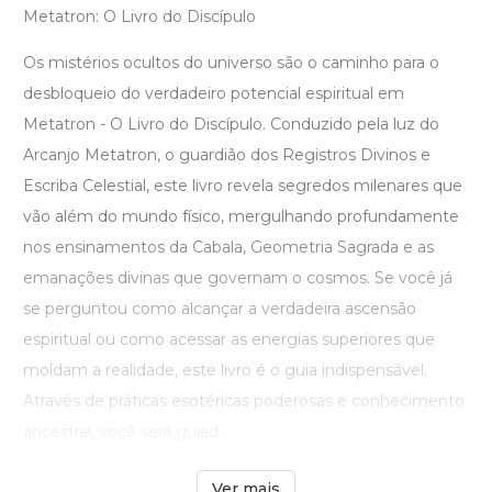
Metatron: O Livro do Discípulo
Os mistérios ocultos do universo são o caminho para o
desbloqueio do verdadeiro potencial espiritual em
Metatron - O Livro do Discípulo. Conduzido pela luz do
Arcanjo Metatron, o guardião dos Registros Divinos e
Escriba Celestial, este livro revela segredos milenares que
vão além do mundo físico, mergulhando profundamente
nos ensinamentos da Cabala, Geometria Sagrada e as
emanações divinas que governam o cosmos. Se você já
se perguntou como alcançar a verdadeira ascensão
espiritual ou como acessar as energias superiores que
moldam a realidade, este livro é o guia indispensável.
Através de práticas esotéricas poderosas e conhecimento
ancestral, você será guiad ...
Ver mais