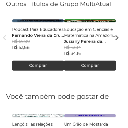
Outros Títulos de Grupo MultiAtual
Podcast Para Educadores
Educação em Ciências e
Linguí
Fernando Vieira da Cruz
Matemática na Amazônia
Cultu
(Fernandinho Cruz)
R$ 66,80
Legal: Pesquisas e
Jusiany Pereira da
Histór
Érica
R$ 52,88
Práticas Pedagógicas
Cunha dos Santos
R$ 43,14
Carva
R$ 42
R$ 34,16
R$ 33
Comprar
Comprar
Você também pode gostar de
Lençóis : as relações
Um Grão de Mostarda
Inteli