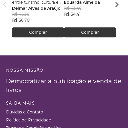
entre turismo, cultura e
Eduarda Almeida
Aulas 
ambiente
Delmar Alves de Araújo
R$ 43,46
PhD(c
R$ 46,36
R$ 34,41
R$ 63
R$ 36,70
R$ 50
Comprar
Comprar
NOSSA MISSÃO
Democratizar a publicação e venda de
livros.
SAIBA MAIS
Dúvidas e Contato
Política de Privacidade