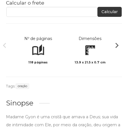
Calcular o frete
Calcular
Nº de páginas
Dimensões
118 páginas
13.9 x 21.5 x 0.7 cm
Preto 
Tags:
oração
Sinopse
Madame Gyon é uma cristã que amava a Deus; sua vida
de intimidade com Ele, por meio da oração, deu origem a