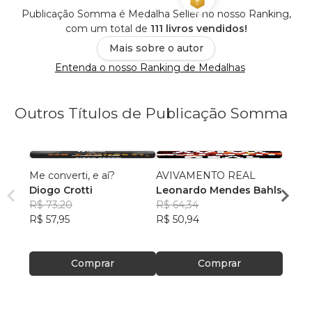
Publicação Somma é Medalha Seller no nosso Ranking,
com um total de
111 livros vendidos!
Mais sobre o autor
Entenda o nosso Ranking de Medalhas
Outros Títulos de Publicação Somma
Me converti, e aí?
AVIVAMENTO REAL
O Num
Diogo Crotti
Leonardo Mendes Bahls
Otto
R$ 73,20
R$ 64,34
Diogo
R$ 57,95
R$ 50,94
R$ 49
R$ 38
Comprar
Comprar