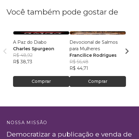
Você também pode gostar de
A Paz do Diabo
Devocional de Salmos
Uma V
Charles Spurgeon
para Mulheres
Celin
R$ 48,92
Francilice Rodrigues
R$ 44
R$ 38,73
R$ 56,48
R$ 35
R$ 44,71
Comprar
Comprar
NOSSA MISSÃO
Democratizar a publicação e venda de