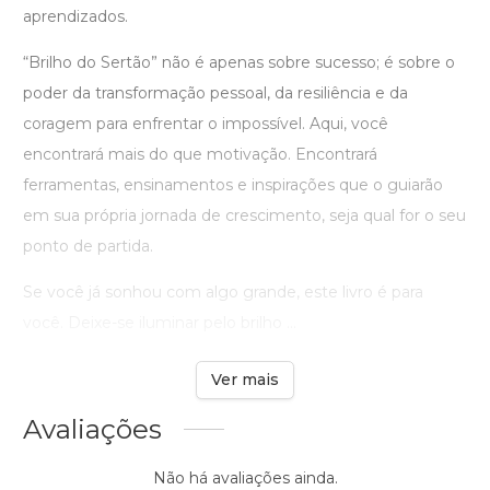
aprendizados.
“Brilho do Sertão” não é apenas sobre sucesso; é sobre o
poder da transformação pessoal, da resiliência e da
coragem para enfrentar o impossível. Aqui, você
encontrará mais do que motivação. Encontrará
ferramentas, ensinamentos e inspirações que o guiarão
em sua própria jornada de crescimento, seja qual for o seu
ponto de partida.
Se você já sonhou com algo grande, este livro é para
você. Deixe-se iluminar pelo brilho ...
Ver mais
Avaliações
Não há avaliações ainda.