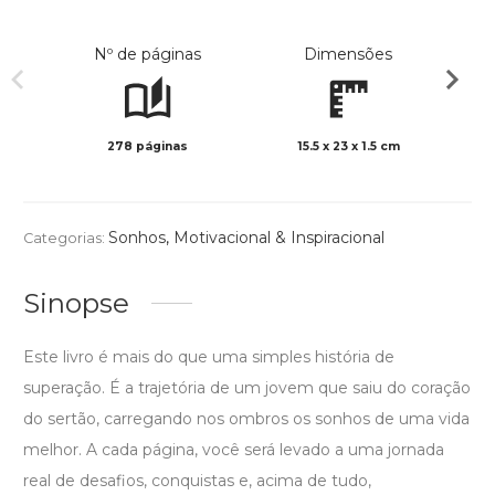
Nº de páginas
Dimensões
278 páginas
15.5 x 23 x 1.5 cm
Preto 
Sonhos
,
Motivacional & Inspiracional
Categorias:
Sinopse
Este livro é mais do que uma simples história de
superação. É a trajetória de um jovem que saiu do coração
do sertão, carregando nos ombros os sonhos de uma vida
melhor. A cada página, você será levado a uma jornada
real de desafios, conquistas e, acima de tudo,