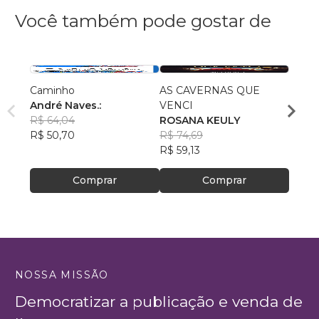
Você também pode gostar de
Caminho
AS CAVERNAS QUE
Queri
André Naves.:
VENCI
Chris
R$ 64,04
ROSANA KEULY
R$ 51
R$ 50,70
R$ 74,69
R$ 40
R$ 59,13
Comprar
Comprar
NOSSA MISSÃO
Democratizar a publicação e venda de