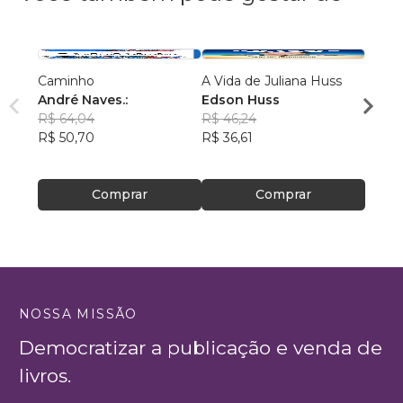
Caminho
A Vida de Juliana Huss
Evolu
André Naves.:
Edson Huss
Cristi
R$ 64,04
R$ 46,24
Leopo
R$ 75
R$ 50,70
R$ 36,61
R$ 59
Comprar
Comprar
NOSSA MISSÃO
Democratizar a publicação e venda de
livros.