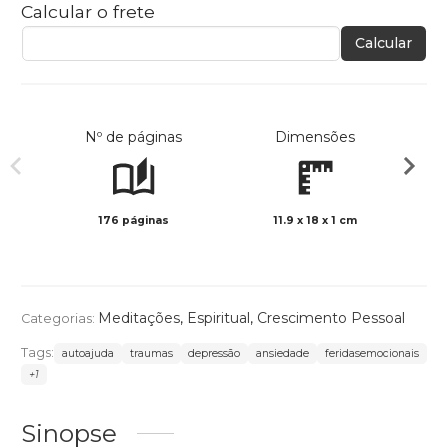
Calcular o frete
Calcular
Nº de páginas
Dimensões
176 páginas
11.9 x 18 x 1 cm
Preto 
Meditações
,
Espiritual
,
Crescimento Pessoal
Categorias:
Tags:
autoajuda
traumas
depressão
ansiedade
feridasemocionais
+1
Sinopse