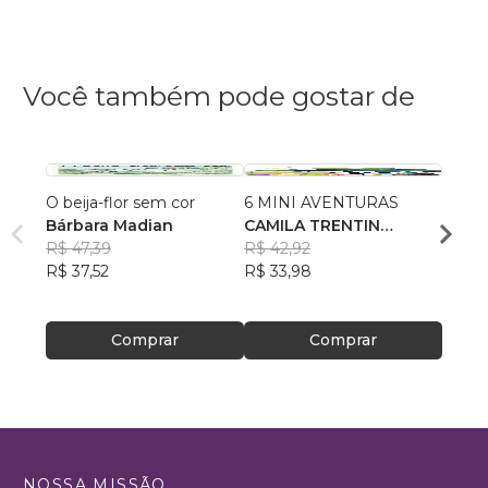
Você também pode gostar de
O beija-flor sem cor
6 MINI AVENTURAS
Cenas
Bárbara Madian
CAMILA TRENTIN
Emoç
R$ 47,39
ZANDONÁ
R$ 42,92
LUIS
R$ 37,52
R$ 33,98
DE J
R$ 47
R$ 37
Comprar
Comprar
NOSSA MISSÃO