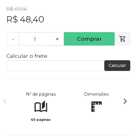
R$ 61,14
R$ 48,40
-
+
Comprar
Calcular o frete
Calcular
Nº de páginas
Dimensões
40 páginas
Col