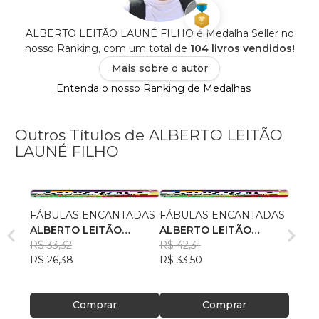
ALBERTO LEITÃO LAUNÉ FILHO é Medalha Seller no
nosso Ranking, com um total de
104 livros vendidos!
Mais sobre o autor
Entenda o nosso Ranking de Medalhas
Outros Títulos de ALBERTO LEITÃO
LAUNÉ FILHO
FÁBULAS ENCANTADAS
FÁBULAS ENCANTADAS
ALBERTO LEITÃO
ALBERTO LEITÃO
LAUNÉ FILHO
R$ 33,32
LAUNÉ FILHO
R$ 42,31
R$ 26,38
R$ 33,50
Comprar
Comprar