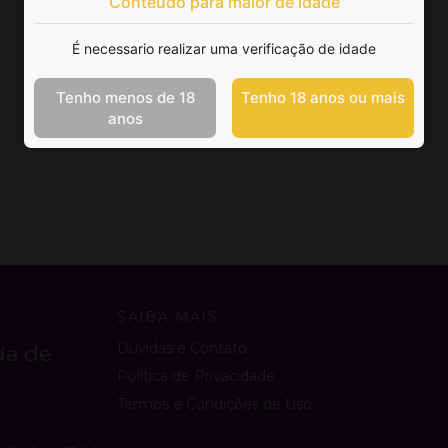
Conteúdo para maior de idade
É necessario realizar uma verificação de idade
Tenho menos de 18
Tenho 18 anos ou mais
anos
SAIBA MAIS
Dúvidas e Contato
da de
Política de Privacidade
Termos e Condições de Uso