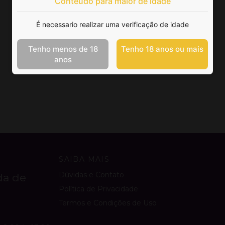
Conteúdo para maior de idade
É necessario realizar uma verificação de idade
Tenho menos de 18
Tenho 18 anos ou mais
anos
SAIBA MAIS
Dúvidas e Contato
da de
Política de Privacidade
Termos e Condições de Uso