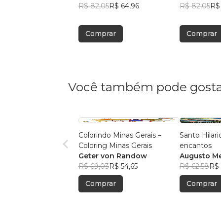
R$ 82,05
R$ 64,96
marketing
R$ 82,05
R$
Comprar
Comprar
Você também pode gosta
Colorindo Minas Gerais –
Santo Hilari
Coloring Minas Gerais
encantos
Geter von Randow
Augusto Me
R$ 69,03
R$ 54,65
R$ 62,58
R$ 
Comprar
Comprar