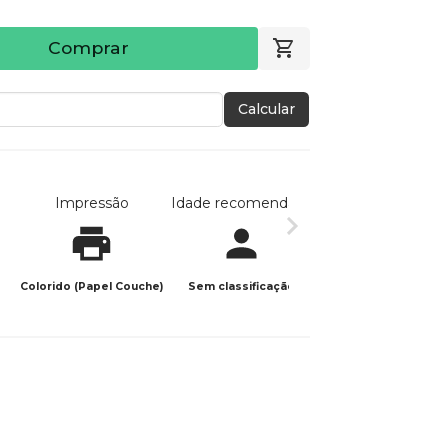
Comprar
Calcular
Impressão
Idade recomendada
Data de publicaç
Colorido (Papel Couche)
Sem classificação
27/09/2024