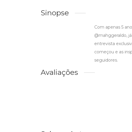
Sinopse
Com apenas 5 anos
@mahggeraldo, já 
entrevista exclus
começou e as insp
seguidores.
Avaliações