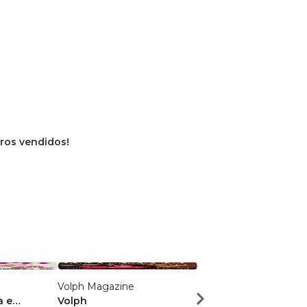
vros vendidos!
Volph Magazine
Volph
a e
Volph
Volph