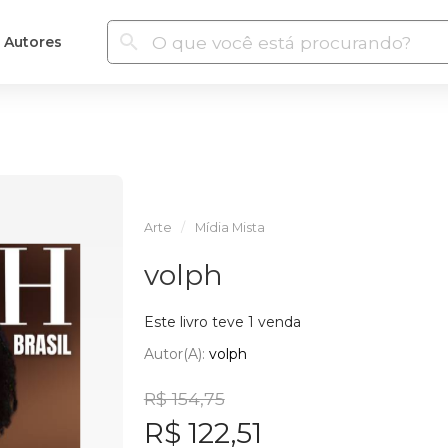
Autores
Arte
Mídia Mista
volph
Este livro teve 1 venda
Autor(a):
volph
R$ 154,75
R$ 122,51