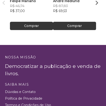
Felipe Mariano
André Hedlund
Evilás
R$ 46,74
R$ 87,83
R$ 49
R$ 37,00
R$ 69,53
R$ 39
Comprar
Comprar
NOSSA MISSÃO
Democratizar a publicação e venda de
livros.
SAIBA MAIS
Dúvidas e Contato
Política de Privacidade
Termos e Condições de Uso