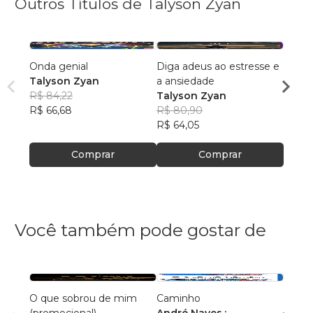
Outros Títulos de Talyson Zyan
Onda genial
Diga adeus ao estresse e
O Pes
Talyson Zyan
a ansiedade
Ricar
R$ 84,22
Talyson Zyan
Talys
R$ 86
R$ 66,68
R$ 80,90
R$ 68
R$ 64,05
Comprar
Comprar
Você também pode gostar de
O que sobrou de mim
Caminho
A Vid