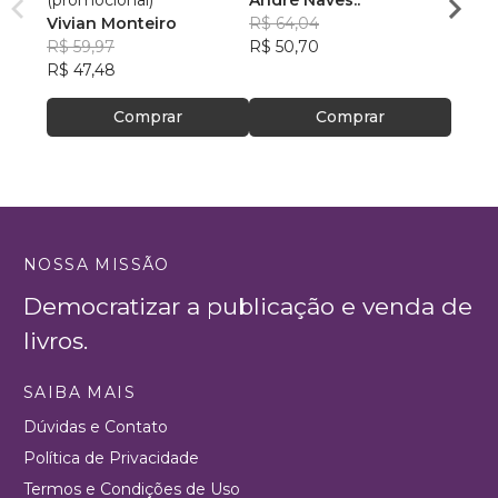
(promocional)
André Naves.:
Edso
Vivian Monteiro
R$ 64,04
R$ 46
R$ 59,97
R$ 50,70
R$ 36
R$ 47,48
Comprar
Comprar
NOSSA MISSÃO
Democratizar a publicação e venda de
livros.
SAIBA MAIS
Dúvidas e Contato
Política de Privacidade
Termos e Condições de Uso