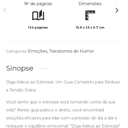
Nº de páginas
Dimensões
124 páginas
15.9 x 23 x 0.7 cm
Col
Emoções
,
Transtornos do Humor
Categorias:
Sinopse
Diga Adeus ao Estresse: Um Guia Completo para Reduzir
a Tensão Diária
Você sente que o estresse está tomando conta da sua
vida? Neste guia prático e direto, você encontrará
soluções eficazes para lidar com a pressão do dia a dia e
restaurar o equilíbrio emocional. "Diga Adeus ao Estresse"