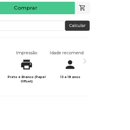
Comprar
Calcular
Impressão
Idade recomendada
Data de publicaç
Preto e Branco (Papel
13 a 18 anos
27/09/2024
Offset)