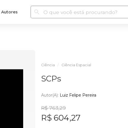
Autores
Ciência
Ciência Espacial
SCPs
Autor(a):
Luiz Felipe Pereira
R$ 763,29
R$ 604,27