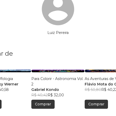
Luiz Pereira
r de
fologia
Para Colorir - Astronomia Vol.
As Aventuras de 
ky Werner
2
Flávio Mota do 
40,58
Gabriel Kondo
R$ 50,80
R$ 40,2
R$ 40,42
R$ 32,00
Comprar
Comprar