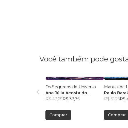
Você também pode gosta
Os Segredos do Universo
Manual da U
Ana Júlia Acosta do
Paulo Bara
Nascimento
R$ 47,69
R$ 37,75
R$ 51,25
R$ 
Comprar
Comprar